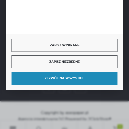
BEZPIECZNE PŁATNOŚCI
SZYBKA DOSTAWA
ZAPISZ WYBRANE
ZAPISZ NIEZBĘDNE
DOŁĄCZ DO NAS
ZEZWÓL NA WSZYSTKIE
Copyright by aseopaper.pl
Agencja interaktywna
[ti]
Powered by
2ClickShop®
0