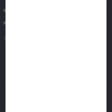
MOJE KONTO
MASZ PYTANIE?
+48 32 45 00 301
Zapraszamy pon.-pt. 8.00-15.30
biuro@aseopaper.pl
ul. Czarnohucka 3
42-600 Tarnowskie Góry (Polska)
Rozpocznij zwrot produktu:
ODSTĄP OD UMOWY TUTAJ