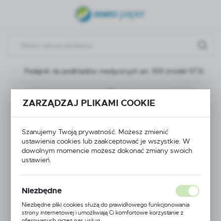
USTAWIENIA REGIONALNE
Lokalizacja
Polska
ne
Podajnik do podkładów medycznych art. 555 (model ST3)
Język
polski
Następny
ZARZĄDZAJ PLIKAMI COOKIE
Waluta
Podajnik do
Polski złoty (PLN)
Szanujemy Twoją prywatność. Możesz zmienić
podkładów
ustawienia cookies lub zaakceptować je wszystkie. W
dowolnym momencie możesz dokonać zmiany swoich
ZAPISZ
ustawień.
medycznych art. 555
(model ST3)
Niezbędne
Niezbędne pliki cookies służą do prawidłowego funkcjonowania
strony internetowej i umożliwiają Ci komfortowe korzystanie z
oferowanych przez nas usług.