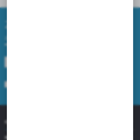
Inne z kategorii
Zapisz się do newslettera
Zapisz się do newslettera na naszym sklepie internetowym i
otrzymuj informacje o nowościach i promocjach.
ZAPISZ SIĘ
Wyrażam zgodę na otrzymywanie drogą elektroniczną na wskazany przeze
mnie adres e-mail informacji dotyczących usług świadczonych przez
Administratora. Zgoda może zostać cofnięta w każdym czasie.
Polityka
prywatności
*
O NAS
INFORMACJE