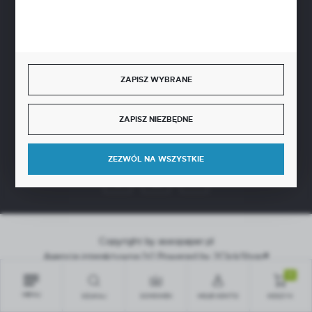
SZYBKA DOSTAWA
ZAPISZ WYBRANE
ZAPISZ NIEZBĘDNE
DOŁĄCZ DO NAS
ZEZWÓL NA WSZYSTKIE
Copyright by aseopaper.pl
Agencja interaktywna
[ti]
Powered by
2ClickShop®
0
MENU
SZUKAJ
SCHOWEK
MOJE KONTO
KOSZYK