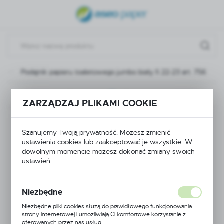
USTAWIENIA REGIONALNE
Lokalizacja
Polska
A
Podajnik papieru toaletowego jumbo biały fi 22-23 art. 756
Język
polski
Poprzedni
Następny
ZARZĄDZAJ PLIKAMI COOKIE
Waluta
Podajnik papieru
Polski złoty (PLN)
Szanujemy Twoją prywatność. Możesz zmienić
toaletowego jumbo
ustawienia cookies lub zaakceptować je wszystkie. W
dowolnym momencie możesz dokonać zmiany swoich
ZAPISZ
ustawień.
biały fi 22-23 art. 756
Niezbędne
NOWOŚĆ
Niezbędne pliki cookies służą do prawidłowego funkcjonowania
strony internetowej i umożliwiają Ci komfortowe korzystanie z
oferowanych przez nas usług.