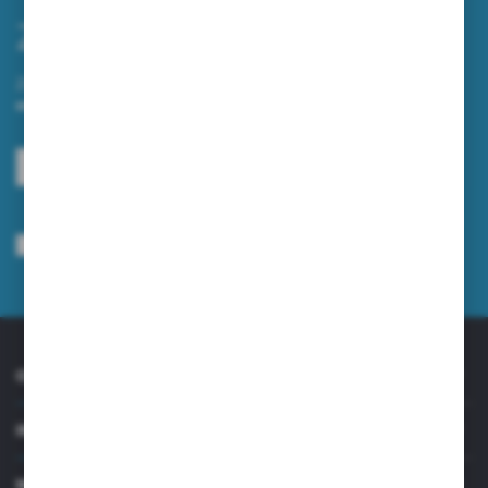
Zapisz się do newslettera
Zapisz się do newslettera na naszym sklepie internetowym i
otrzymuj informacje o nowościach i promocjach.
ZAPISZ SIĘ
Wyrażam zgodę na otrzymywanie drogą elektroniczną na wskazany przeze
mnie adres e-mail informacji dotyczących usług świadczonych przez
Administratora. Zgoda może zostać cofnięta w każdym czasie.
Polityka
prywatności
*
O NAS
INFORMACJE
MOJE KONTO