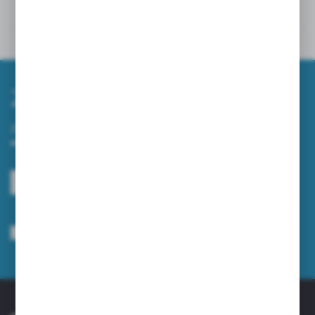
Dane techniczne
Inne z kategorii
Zapisz się do newslettera
Zapisz się do newslettera na naszym sklepie internetowym i
otrzymuj informacje o nowościach i promocjach.
ZAPISZ SIĘ
Wyrażam zgodę na otrzymywanie drogą elektroniczną na wskazany przeze
mnie adres e-mail informacji dotyczących usług świadczonych przez
Administratora. Zgoda może zostać cofnięta w każdym czasie.
Polityka
prywatności
*