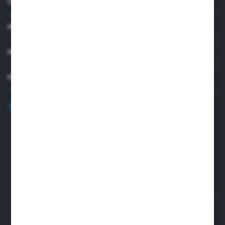
O NAS
INFORMACJE
MOJE KONTO
MASZ PYTANIE?
+48 32 45 00 301
Zapraszamy pon.-pt. 8.00-15.30
biuro@aseopaper.pl
ul. Czarnohucka 3
42-600 Tarnowskie Góry (Polska)
Rozpocznij zwrot produktu:
ODSTĄP OD UMOWY TUTAJ