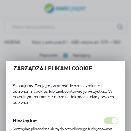
USTAWIENIA REGIONALNE
Lokalizacja
Polska
 I HIGIENA
Kosz z pokrywą 8 l - ABS satyna art. 579 + 580
Język
polski
Poprzedni
Następny
Waluta
ZARZĄDZAJ PLIKAMI COOKIE
Kosz z pokrywą 8 l -
Polski złoty (PLN)
ABS satyna art. 579 +
Szanujemy Twoją prywatność. Możesz zmienić
ZAPISZ
ustawienia cookies lub zaakceptować je wszystkie. W
580
dowolnym momencie możesz dokonać zmiany swoich
ustawień.
Niezbędne
Niezbędne pliki cookies służą do prawidłowego funkcjonowania