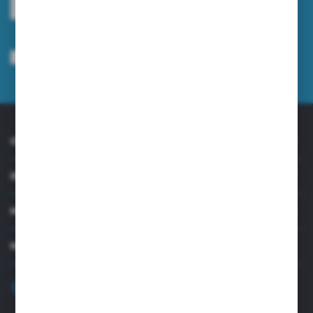
ZAPISZ SIĘ
Wyrażam zgodę na otrzymywanie drogą elektroniczną na wskazany przeze
mnie adres e-mail informacji dotyczących usług świadczonych przez
Administratora. Zgoda może zostać cofnięta w każdym czasie.
Polityka
prywatności
*
O NAS
INFORMACJE
MOJE KONTO
MASZ PYTANIE?
+48 32 45 00 301
Zapraszamy pon.-pt. 8.00-15.30