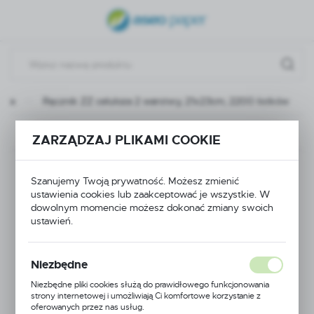
USTAWIENIA REGIONALNE
Lokalizacja
Polska
owia
Ręcznik ZZ celuloza 2 warstwy, 21x23cm, 2200 listków
Język
polski
Poprzedni
Następny
ZARZĄDZAJ PLIKAMI COOKIE
Waluta
Ręcznik ZZ celuloza 2
Polski złoty (PLN)
Szanujemy Twoją prywatność. Możesz zmienić
ustawienia cookies lub zaakceptować je wszystkie. W
warstwy, 21x23cm,
dowolnym momencie możesz dokonać zmiany swoich
ZAPISZ
ustawień.
2200 listków
Niezbędne
Niezbędne pliki cookies służą do prawidłowego funkcjonowania
strony internetowej i umożliwiają Ci komfortowe korzystanie z
oferowanych przez nas usług.