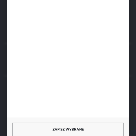
biuro@aseopaper.pl
ul. Czarnohucka 3
42-600 Tarnowskie Góry (Polska)
Rozpocznij zwrot produktu:
ODSTĄP OD UMOWY TUTAJ
BEZPIECZNE PŁATNOŚCI
SZYBKA DOSTAWA
ZAPISZ WYBRANE