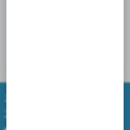
do wycierania twarzy, niezwykle delikatny i przyjemny
w dotyku.
Najlepszy ręcznik składany wg oceny naszych
klientów.
Powiązane
Inne z kategorii
Zapisz się do newslettera
Zapisz się do newslettera na naszym sklepie internetowym i
otrzymuj informacje o nowościach i promocjach.