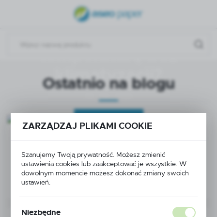
nadchodzą. Jak
USTAWIENIA REGIONALNE
skutecznie obniżyć
Lokalizacja
temperaturę bez
Polska
klimatyzacji?
Język
Ostatnio na blogu
polski
29 - 06 - 2026
Waluta
Polski złoty (PLN)
ZOBACZ WIĘCEJ
ZARZĄDZAJ PLIKAMI COOKIE
ZAPISZ
SERWETY MEDYCZNE – DLACZEGO SĄ NIEZBĘDNYM
Szanujemy Twoją prywatność. Możesz zmienić
ELEMENTEM KAŻDEGO GABINETU?
ustawienia cookies lub zaakceptować je wszystkie. W
dowolnym momencie możesz dokonać zmiany swoich
27 - 07 - 2026
ustawień.
Niezbędne