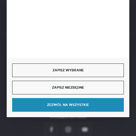
Rozpocznij zwrot produktu:
ODSTĄP OD UMOWY TUTAJ
BEZPIECZNE PŁATNOŚCI
ZAPISZ WYBRANE
SZYBKA DOSTAWA
ZAPISZ NIEZBĘDNE
ZEZWÓL NA WSZYSTKIE
DOŁĄCZ DO NAS