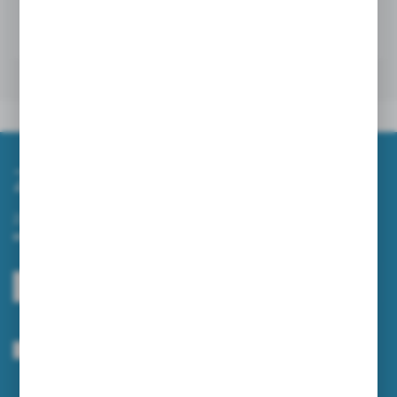
06 - 09 - 2025
Zapisz się do newslettera
Zapisz się do newslettera na naszym sklepie internetowym i
otrzymuj informacje o nowościach i promocjach.
ZAPISZ SIĘ
Wyrażam zgodę na otrzymywanie drogą elektroniczną na wskazany przeze
mnie adres e-mail informacji dotyczących usług świadczonych przez
Administratora. Zgoda może zostać cofnięta w każdym czasie.
Polityka
prywatności
*