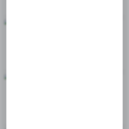
13 - 10 - 2025
CZY MATY SAMOPRZYLEPNE WYMAGAJĄ
SPECJALNEGO MONTAŻU I RAM?
10 - 10 - 2025
DLACZEGO NIEKTÓRE PODKŁADY MEDYCZNE
POKRYWA SIĘ WARSTWĄ FOLII?
08 - 10 - 2025