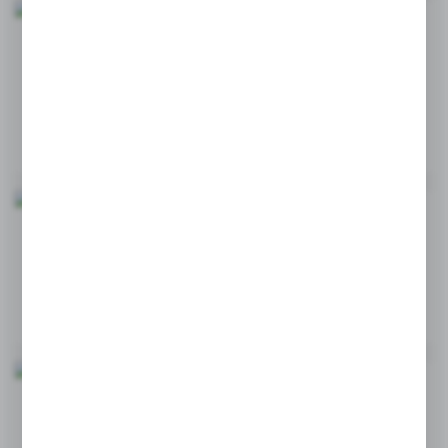
CZY ISTNIEJĄ BEZDOTYKOWE PODAJNIKI
RĘCZNIKÓW PAPIEROWYCH?
16 - 09 - 2025
JAKIE ZALETY MAJĄ RĘKAWICZKI NITRYLOWE?
10 - 09 - 2025
CZYŚCIWA W MOTORYZACJI