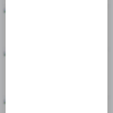
CZYM WYŁOŻYĆ STÓŁ DO MASAŻU?
23 - 10 - 2025
WYKORZYSTANIE PRZEŚCIERADEŁ
JEDNORAZOWYCH PRZY PIELĘGNACJI NIEMOWLĄT
22 - 10 - 2025