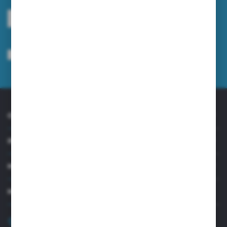
ZAPISZ SIĘ
Wyrażam zgodę na otrzymywanie drogą elektroniczną na wskazany przeze
mnie adres e-mail informacji dotyczących usług świadczonych przez
Administratora. Zgoda może zostać cofnięta w każdym czasie.
Polityka
prywatności
*
O NAS
INFORMACJE
MOJE KONTO
MASZ PYTANIE?
+48 32 45 00 301