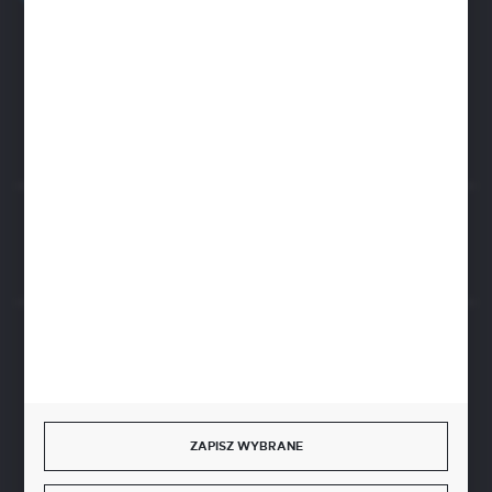
Zapraszamy pon.-pt. 8.00-15.30
biuro@aseopaper.pl
ul. Czarnohucka 3
42-600 Tarnowskie Góry (Polska)
Rozpocznij zwrot produktu:
ODSTĄP OD UMOWY TUTAJ
BEZPIECZNE PŁATNOŚCI
ZAPISZ WYBRANE
SZYBKA DOSTAWA