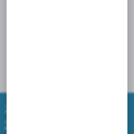
rewolucji w czyszczeniu powierzchni szklanych.
Rozmiar 35
Powiązane
Inne z kategorii
Zapisz się do newslettera
Zapisz się do newslettera na naszym sklepie internetowym i
otrzymuj informacje o nowościach i promocjach.