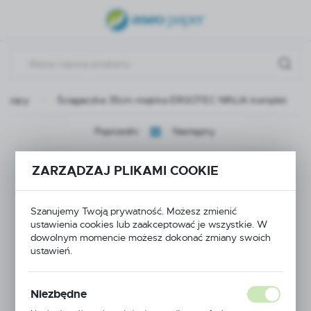
USTAWIENIA REGIONALNE
Lokalizacja
Polska
szczący
Ściągaczka 35cm miękka ERGOTEC NINJA komplet
Język
polski
Poprzedni
Następny
Waluta
Ściągaczka 35cm
Polski złoty (PLN)
ZARZĄDZAJ PLIKAMI COOKIE
miękka ERGOTEC
Szanujemy Twoją prywatność. Możesz zmienić
ZAPISZ
ustawienia cookies lub zaakceptować je wszystkie. W
NINJA komplet
dowolnym momencie możesz dokonać zmiany swoich
ustawień.
Niezbędne