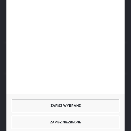
Zapraszamy pon.-pt. 8.00-15.30
biuro@aseopaper.pl
ul. Czarnohucka 3
42-600 Tarnowskie Góry (Polska)
Rozpocznij zwrot produktu:
ODSTĄP OD UMOWY TUTAJ
BEZPIECZNE PŁATNOŚCI
ZAPISZ WYBRANE
SZYBKA DOSTAWA
ZAPISZ NIEZBĘDNE