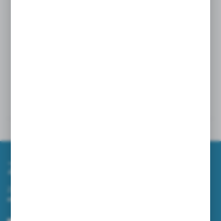
Powiązane
Inne z kategorii
Zapisz się do newslettera
Zapisz się do newslettera na naszym sklepie internetowym i
otrzymuj informacje o nowościach i promocjach.