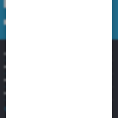
ZAPISZ SIĘ
Wyrażam zgodę na otrzymywanie drogą elektroniczną na wskazany przeze
mnie adres e-mail informacji dotyczących usług świadczonych przez
Administratora. Zgoda może zostać cofnięta w każdym czasie.
Polityka
prywatności
*
O NAS
INFORMACJE
MOJE KONTO
MASZ PYTANIE?
+48 32 45 00 301