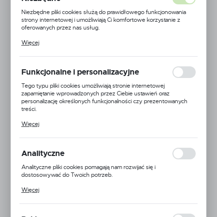
Niezbędne pliki cookies służą do prawidłowego funkcjonowania
strony internetowej i umożliwiają Ci komfortowe korzystanie z
oferowanych przez nas usług.
Pliki cookies odpowiadają na podejmowane przez Ciebie działania w
Więcej
celu m.in. dostosowania Twoich ustawień preferencji prywatności,
logowania czy wypełniania formularzy. Dzięki plikom cookies
strona, z której korzystasz, może działać bez zakłóceń.
Funkcjonalne i personalizacyjne
Tego typu pliki cookies umożliwiają stronie internetowej
zapamiętanie wprowadzonych przez Ciebie ustawień oraz
personalizację określonych funkcjonalności czy prezentowanych
treści.
Dzięki tym plikom cookies możemy zapewnić Ci większy komfort
Więcej
korzystania z funkcjonalności naszej strony poprzez dopasowanie
jej do Twoich indywidualnych preferencji. Wyrażenie zgody na
funkcjonalne i personalizacyjne pliki cookies gwarantuje dostępność
większej ilości funkcji na stronie.
Analityczne
Kod produktu:
MOBILNA STACJA CC1
Analityczne pliki cookies pomagają nam rozwijać się i
VAT:
23%
dostosowywać do Twoich potrzeb.
Cookies analityczne pozwalają na uzyskanie informacji w zakresie
Więcej
wykorzystywania witryny internetowej, miejsca oraz częstotliwości,
z jaką odwiedzane są nasze serwisy www. Dane pozwalają nam na
ocenę naszych serwisów internetowych pod względem ich
Dostępny (1 szt.)
popularności wśród użytkowników. Zgromadzone informacje są