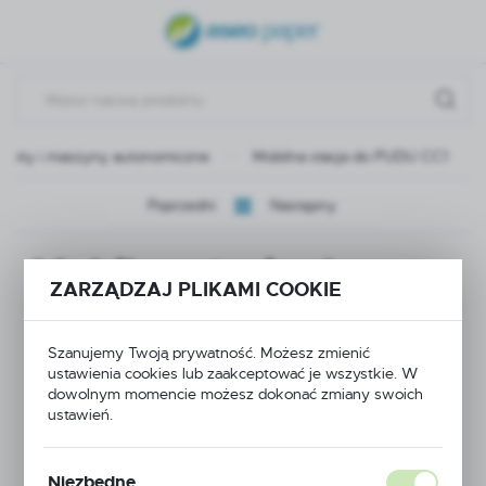
USTAWIENIA REGIONALNE
Lokalizacja
Polska
oboty i maszyny autonomiczne
Mobilna stacja do PUDU CC1
Język
polski
Poprzedni
Następny
Waluta
Mobilna stacja do
Polski złoty (PLN)
ZARZĄDZAJ PLIKAMI COOKIE
PUDU CC1
ZAPISZ
Szanujemy Twoją prywatność. Możesz zmienić
ustawienia cookies lub zaakceptować je wszystkie. W
dowolnym momencie możesz dokonać zmiany swoich
ustawień.
Niezbędne