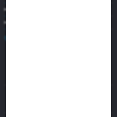
MOJE KONTO
MASZ PYTANIE?
+48 32 45 00 301
Zapraszamy pon.-pt. 8.00-15.30
biuro@aseopaper.pl
ul. Czarnohucka 3
42-600 Tarnowskie Góry (Polska)
Rozpocznij zwrot produktu:
ODSTĄP OD UMOWY TUTAJ