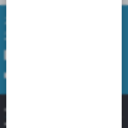
Zapisz się do newslettera
Zapisz się do newslettera na naszym sklepie internetowym i
otrzymuj informacje o nowościach i promocjach.
ZAPISZ SIĘ
Wyrażam zgodę na otrzymywanie drogą elektroniczną na wskazany przeze
mnie adres e-mail informacji dotyczących usług świadczonych przez
Administratora. Zgoda może zostać cofnięta w każdym czasie.
Polityka
prywatności
*
O NAS
INFORMACJE