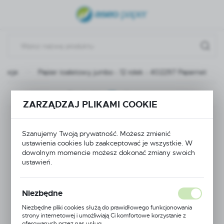
USTAWIENIA REGIONALNE
Lokalizacja
Polska
mocje
Papier toaletowy jumbo - 12 rolek - 402297 Papernet
Język
polski
Poprzedni
Następny
ZARZĄDZAJ PLIKAMI COOKIE
Waluta
Papier toaletowy
Polski złoty (PLN)
Szanujemy Twoją prywatność. Możesz zmienić
jumbo - 12 rolek -
ustawienia cookies lub zaakceptować je wszystkie. W
dowolnym momencie możesz dokonać zmiany swoich
ZAPISZ
ustawień.
402297 Papernet
Niezbędne
POLECAMY
Niezbędne pliki cookies służą do prawidłowego funkcjonowania
strony internetowej i umożliwiają Ci komfortowe korzystanie z
PROMOCJA
oferowanych przez nas usług.