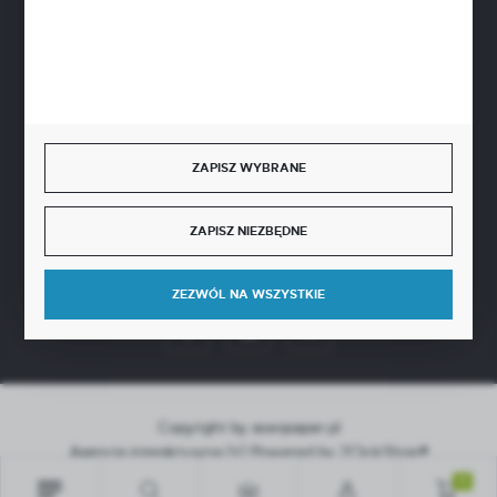
BEZPIECZNE PŁATNOŚCI
SZYBKA DOSTAWA
ZAPISZ WYBRANE
ZAPISZ NIEZBĘDNE
DOŁĄCZ DO NAS
ZEZWÓL NA WSZYSTKIE
Copyright by aseopaper.pl
Agencja interaktywna
[ti]
Powered by
2ClickShop®
0