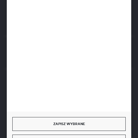
biuro@aseopaper.pl
ul. Czarnohucka 3
42-600 Tarnowskie Góry (Polska)
Rozpocznij zwrot produktu:
ODSTĄP OD UMOWY TUTAJ
BEZPIECZNE PŁATNOŚCI
SZYBKA DOSTAWA
ZAPISZ WYBRANE