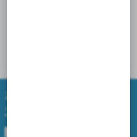
i bezpieczeństwo maszyny.
Profesjonalne efekty czyszczenia – w pełni
wykorzystuje potencjał ssania szorowarki,
przyspieszając proces sprzątania i zwiększając jego
skuteczność.
Szczegóły
Powiązane
Zapisz się do newslettera
Zapisz się do newslettera na naszym sklepie internetowym i
otrzymuj informacje o nowościach i promocjach.
ZAPISZ SIĘ