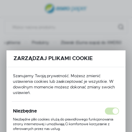
USTAWIENIA REGIONALNE
Lokalizacja
Polska
ona główna
Produkty
Zbierak (Guma ssąca) do XMD50
Język
polski
Zbierak (Guma ssąca)
ZARZĄDZAJ PLIKAMI COOKIE
Waluta
do XMD50
Polski złoty (PLN)
Szanujemy Twoją prywatność. Możesz zmienić
ustawienia cookies lub zaakceptować je wszystkie. W
dowolnym momencie możesz dokonać zmiany swoich
ZAPISZ
ustawień.
Niezbędne
Niezbędne pliki cookies służą do prawidłowego funkcjonowania
strony internetowej i umożliwiają Ci komfortowe korzystanie z
oferowanych przez nas usług.