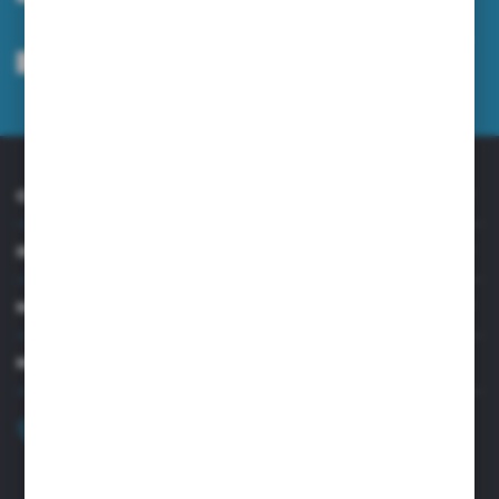
Wyrażam zgodę na otrzymywanie drogą elektroniczną na wskazany przeze
mnie adres e-mail informacji dotyczących usług świadczonych przez
Administratora. Zgoda może zostać cofnięta w każdym czasie.
Polityka
prywatności
*
O NAS
INFORMACJE
MOJE KONTO
MASZ PYTANIE?
+48 32 45 00 301
Zapraszamy pon.-pt. 8.00-15.30