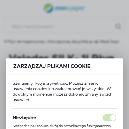
USTAWIENIA REGIONALNE
Lokalizacja
Polska
- 1l Płyn do higienicznej i chirurgicznej dezynfekcji rąk Medi Sept
Język
polski
Velodes SILK- 1l Płyn
Waluta
ZARZĄDZAJ PLIKAMI COOKIE
do higienicznej i
Polski złoty (PLN)
chirurgicznej
Szanujemy Twoją prywatność. Możesz zmienić
ustawienia cookies lub zaakceptować je wszystkie. W
ZAPISZ
dezynfekcji rąk Medi
dowolnym momencie możesz dokonać zmiany swoich
ustawień.
Sept
Niezbędne
Niezbędne pliki cookies służą do prawidłowego funkcjonowania