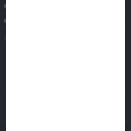
MOJE KONTO
MASZ PYTANIE?
+48 32 45 00 301
Zapraszamy pon.-pt. 8.00-15.30
biuro@aseopaper.pl
ul. Czarnohucka 3
42-600 Tarnowskie Góry (Polska)
Rozpocznij zwrot produktu:
ODSTĄP OD UMOWY TUTAJ