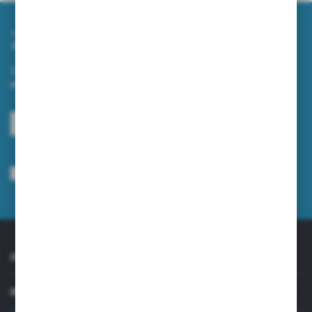
Zapisz się do newslettera
Zapisz się do newslettera na naszym sklepie internetowym i
otrzymuj informacje o nowościach i promocjach.
ZAPISZ SIĘ
Wyrażam zgodę na otrzymywanie drogą elektroniczną na wskazany przeze
mnie adres e-mail informacji dotyczących usług świadczonych przez
Administratora. Zgoda może zostać cofnięta w każdym czasie.
Polityka
prywatności
*
O NAS
INFORMACJE