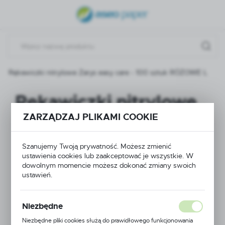
USTAWIENIA REGIONALNE
Lokalizacja
Polska
Rękawiczki nitrylowe Zarys easy care - 100 sztuk RÓŻOWE L
Język
polski
Rękawiczki nitrylowe
Waluta
ZARZĄDZAJ PLIKAMI COOKIE
Zarys easy care - 100
Polski złoty (PLN)
sztuk RÓŻOWE L
Szanujemy Twoją prywatność. Możesz zmienić
ustawienia cookies lub zaakceptować je wszystkie. W
ZAPISZ
dowolnym momencie możesz dokonać zmiany swoich
ustawień.
NOWOŚĆ
Niezbędne
Niezbędne pliki cookies służą do prawidłowego funkcjonowania