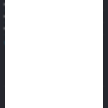
INFORMACJE
MOJE KONTO
MASZ PYTANIE?
+48 32 45 00 301
Zapraszamy pon.-pt. 8.00-15.30
biuro@aseopaper.pl
ul. Czarnohucka 3
42-600 Tarnowskie Góry (Polska)
Rozpocznij zwrot produktu:
ODSTĄP OD UMOWY TUTAJ