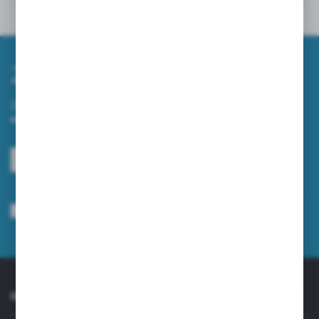
Powiązane
Zapisz się do newslettera
Zapisz się do newslettera na naszym sklepie internetowym i
otrzymuj informacje o nowościach i promocjach.
ZAPISZ SIĘ
Wyrażam zgodę na otrzymywanie drogą elektroniczną na wskazany przeze
mnie adres e-mail informacji dotyczących usług świadczonych przez
Administratora. Zgoda może zostać cofnięta w każdym czasie.
Polityka
prywatności
*
O NAS