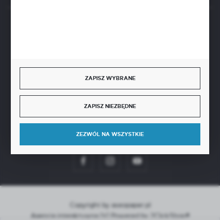
BEZPIECZNE PŁATNOŚCI
ZAPISZ WYBRANE
SZYBKA DOSTAWA
ZAPISZ NIEZBĘDNE
ZEZWÓL NA WSZYSTKIE
DOŁĄCZ DO NAS
Copyright by aseopaper.pl
Agencja interaktywna
[ti]
Powered by
2ClickShop®