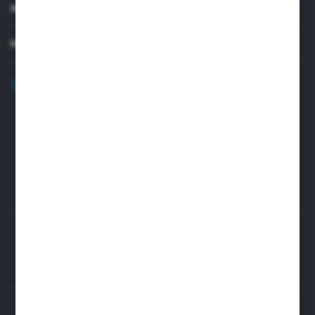
MOJE KONTO
MASZ PYTANIE?
+48 32 45 00 301
Zapraszamy pon.-pt. 8.00-15.30
biuro@aseopaper.pl
ul. Czarnohucka 3
42-600 Tarnowskie Góry (Polska)
Rozpocznij zwrot produktu:
ODSTĄP OD UMOWY TUTAJ
BEZPIECZNE PŁATNOŚCI