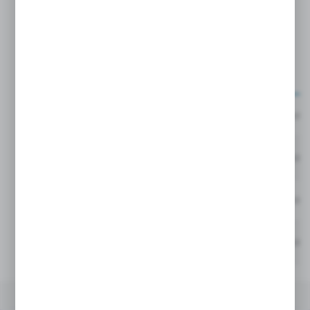
Warianty kluczowe
KOD
ZDJĘCIE
ROZMIAR
DOSTĘPNOŚĆ
EAN
L
-
Dostępny (48 szt.)
M
-
Dostępny (49 szt.)
S
-
Dostępny (34 szt.)
XL
-
Dostępny (30 szt.)
OPIS PRODUKTU
DANE TECHNICZNE