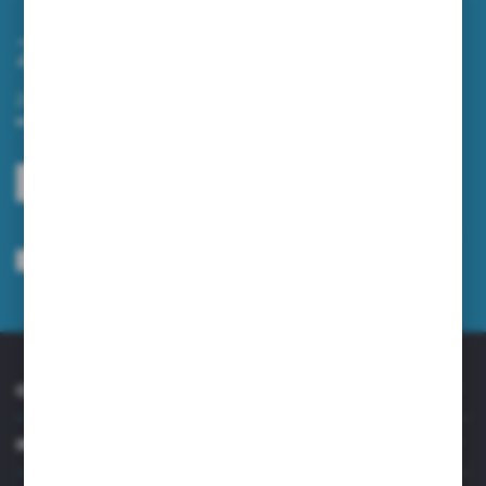
Zapisz się do newslettera
Zapisz się do newslettera na naszym sklepie internetowym i
otrzymuj informacje o nowościach i promocjach.
ZAPISZ SIĘ
Wyrażam zgodę na otrzymywanie drogą elektroniczną na wskazany przeze
mnie adres e-mail informacji dotyczących usług świadczonych przez
Administratora. Zgoda może zostać cofnięta w każdym czasie.
Polityka
prywatności
*
O NAS
INFORMACJE