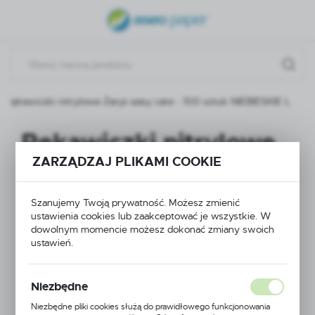
USTAWIENIA REGIONALNE
Lokalizacja
Polska
Rękawiczki nitrylowe Zarys easy care - 100 sztuk NIEBIESKIE L
Język
polski
Rękawiczki nitrylowe
Waluta
ZARZĄDZAJ PLIKAMI COOKIE
Zarys easy care - 100
Polski złoty (PLN)
sztuk NIEBIESKIE L
Szanujemy Twoją prywatność. Możesz zmienić
ustawienia cookies lub zaakceptować je wszystkie. W
ZAPISZ
dowolnym momencie możesz dokonać zmiany swoich
ustawień.
Niezbędne
Niezbędne pliki cookies służą do prawidłowego funkcjonowania