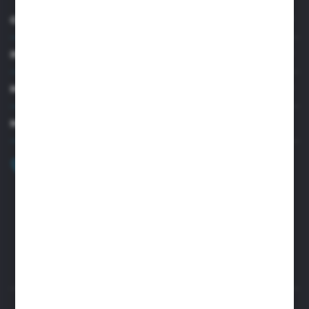
O NAS
INFORMACJE
MOJE KONTO
MASZ PYTANIE?
+48 32 45 00 301
Zapraszamy pon.-pt. 8.00-15.30
biuro@aseopaper.pl
ul. Czarnohucka 3
42-600 Tarnowskie Góry (Polska)