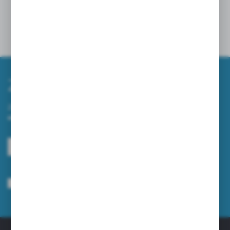
Powiązane
Zapisz się do newslettera
Zapisz się do newslettera na naszym sklepie internetowym i
otrzymuj informacje o nowościach i promocjach.
ZAPISZ SIĘ
Wyrażam zgodę na otrzymywanie drogą elektroniczną na wskazany przeze
mnie adres e-mail informacji dotyczących usług świadczonych przez
Administratora. Zgoda może zostać cofnięta w każdym czasie.
Polityka
prywatności
*