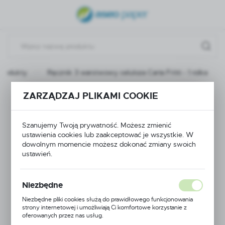
USTAWIENIA REGIONALNE
Lokalizacja
Polska
Produkty
Ręcznik 3 warstwowy celuloza Carta Fritti - 1 rolka
Język
polski
ZARZĄDZAJ PLIKAMI COOKIE
Ręcznik 3 warstwowy
Waluta
celuloza Carta Fritti - 1
Polski złoty (PLN)
Szanujemy Twoją prywatność. Możesz zmienić
ustawienia cookies lub zaakceptować je wszystkie. W
rolka
dowolnym momencie możesz dokonać zmiany swoich
ustawień.
ZAPISZ
Niezbędne
Niezbędne pliki cookies służą do prawidłowego funkcjonowania
strony internetowej i umożliwiają Ci komfortowe korzystanie z
oferowanych przez nas usług.