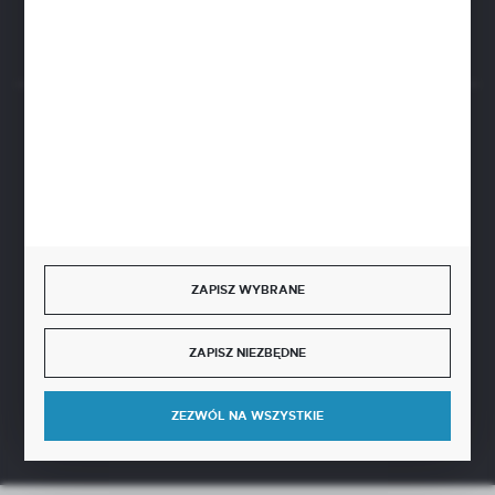
Rozpocznij zwrot produktu:
ODSTĄP OD UMOWY TUTAJ
BEZPIECZNE PŁATNOŚCI
SZYBKA DOSTAWA
ZAPISZ WYBRANE
ZAPISZ NIEZBĘDNE
DOŁĄCZ DO NAS
ZEZWÓL NA WSZYSTKIE