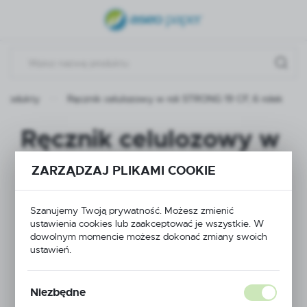
USTAWIENIA REGIONALNE
Lokalizacja
Polska
Produkty
Ręcznik celulozowy w roli STRONG 19 CF, 6 rolek
Język
polski
Ręcznik celulozowy w
Waluta
roli STRONG 19 CF, 6
Polski złoty (PLN)
ZARZĄDZAJ PLIKAMI COOKIE
rolek
Szanujemy Twoją prywatność. Możesz zmienić
ZAPISZ
ustawienia cookies lub zaakceptować je wszystkie. W
dowolnym momencie możesz dokonać zmiany swoich
NOWOŚĆ
ustawień.
Niezbędne