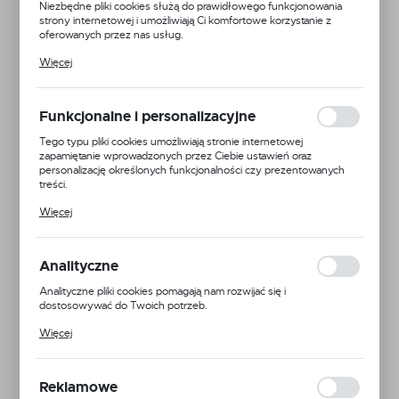
Niezbędne pliki cookies służą do prawidłowego funkcjonowania
strony internetowej i umożliwiają Ci komfortowe korzystanie z
oferowanych przez nas usług.
Pliki cookies odpowiadają na podejmowane przez Ciebie działania w
Więcej
celu m.in. dostosowania Twoich ustawień preferencji prywatności,
logowania czy wypełniania formularzy. Dzięki plikom cookies
strona, z której korzystasz, może działać bez zakłóceń.
Funkcjonalne i personalizacyjne
Tego typu pliki cookies umożliwiają stronie internetowej
zapamiętanie wprowadzonych przez Ciebie ustawień oraz
personalizację określonych funkcjonalności czy prezentowanych
treści.
Dzięki tym plikom cookies możemy zapewnić Ci większy komfort
Więcej
korzystania z funkcjonalności naszej strony poprzez dopasowanie
jej do Twoich indywidualnych preferencji. Wyrażenie zgody na
funkcjonalne i personalizacyjne pliki cookies gwarantuje dostępność
większej ilości funkcji na stronie.
Analityczne
Analityczne pliki cookies pomagają nam rozwijać się i
dostosowywać do Twoich potrzeb.
Kod produktu:
861078J
Cookies analityczne pozwalają na uzyskanie informacji w zakresie
Więcej
wykorzystywania witryny internetowej, miejsca oraz częstotliwości,
VAT:
23%
z jaką odwiedzane są nasze serwisy www. Dane pozwalają nam na
ocenę naszych serwisów internetowych pod względem ich
popularności wśród użytkowników. Zgromadzone informacje są
Reklamowe
przetwarzane w formie zanonimizowanej. Wyrażenie zgody na