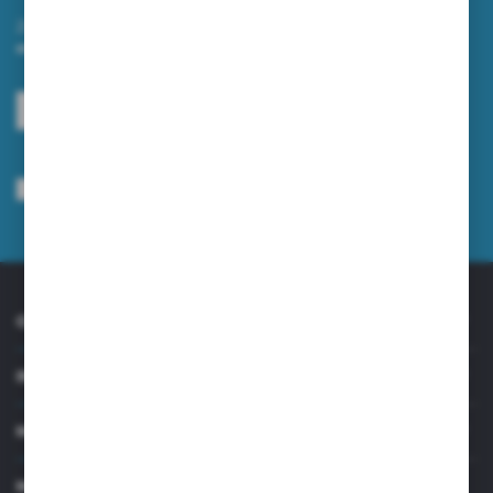
Zapisz się do newslettera na naszym sklepie internetowym i
otrzymuj informacje o nowościach i promocjach.
ZAPISZ SIĘ
Wyrażam zgodę na otrzymywanie drogą elektroniczną na wskazany przeze
mnie adres e-mail informacji dotyczących usług świadczonych przez
Administratora. Zgoda może zostać cofnięta w każdym czasie.
Polityka
prywatności
*
O NAS
INFORMACJE
MOJE KONTO
MASZ PYTANIE?