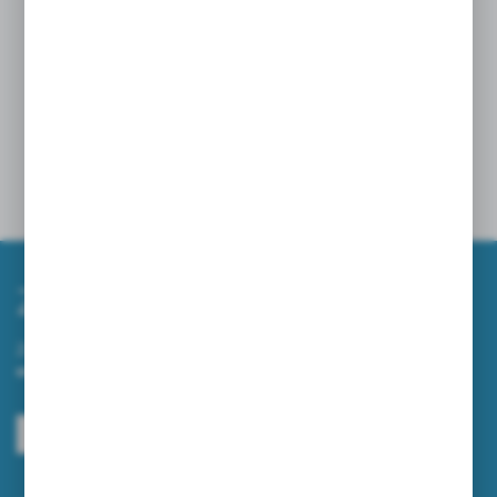
Zastosowanie:
Główne zastosowanie znajdują w szpitalach,
przychodniach oraz gabinetach lekarskich.
Powiązane
Zapisz się do newslettera
Zapisz się do newslettera na naszym sklepie internetowym i
otrzymuj informacje o nowościach i promocjach.
ZAPISZ SIĘ
Wyrażam zgodę na otrzymywanie drogą elektroniczną na wskazany przeze