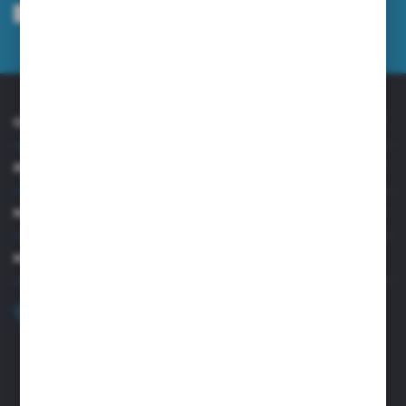
mnie adres e-mail informacji dotyczących usług świadczonych przez
Administratora. Zgoda może zostać cofnięta w każdym czasie.
Polityka
prywatności
*
O NAS
INFORMACJE
MOJE KONTO
MASZ PYTANIE?
+48 32 45 00 301
Zapraszamy pon.-pt. 8.00-15.30
biuro@aseopaper.pl
ul. Czarnohucka 3