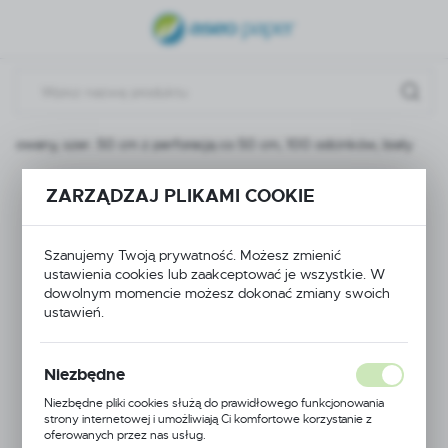
USTAWIENIA REGIONALNE
Lokalizacja
Polska
liowany, szer. 50 cm z perforacją co 50 cm, 100 odcinków, biały
Język
polski
Podkład ECO
ZARZĄDZAJ PLIKAMI COOKIE
Waluta
podfoliowany, szer.
Polski złoty (PLN)
Szanujemy Twoją prywatność. Możesz zmienić
ustawienia cookies lub zaakceptować je wszystkie. W
50 cm z perforacją co
dowolnym momencie możesz dokonać zmiany swoich
ZAPISZ
ustawień.
50 cm, 100 odcinków,
biały
Niezbędne
Niezbędne pliki cookies służą do prawidłowego funkcjonowania
strony internetowej i umożliwiają Ci komfortowe korzystanie z
oferowanych przez nas usług.