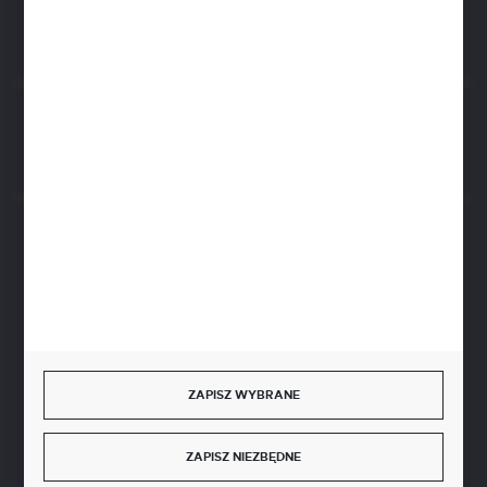
42-600 Tarnowskie Góry (Polska)
Rozpocznij zwrot produktu:
ODSTĄP OD UMOWY TUTAJ
BEZPIECZNE PŁATNOŚCI
SZYBKA DOSTAWA
ZAPISZ WYBRANE
ZAPISZ NIEZBĘDNE