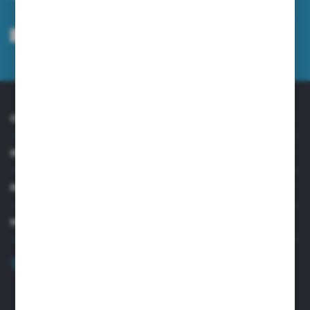
Wyrażam zgodę na otrzymywanie drogą elektroniczną na wskazany przeze
mnie adres e-mail informacji dotyczących usług świadczonych przez
Administratora. Zgoda może zostać cofnięta w każdym czasie.
Polityka
prywatności
*
O NAS
INFORMACJE
MOJE KONTO
MASZ PYTANIE?
+48 32 45 00 301
Zapraszamy pon.-pt. 8.00-15.30
biuro@aseopaper.pl