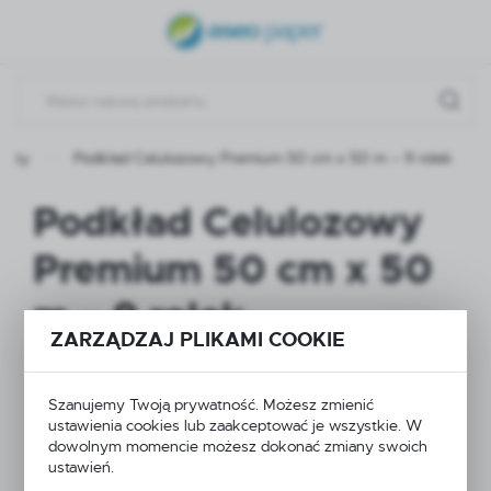
USTAWIENIA REGIONALNE
Lokalizacja
Polska
ukty
Podkład Celulozowy Premium 50 cm x 50 m – 9 rolek
Język
polski
Podkład Celulozowy
Waluta
Premium 50 cm x 50
Polski złoty (PLN)
m – 9 rolek
ZARZĄDZAJ PLIKAMI COOKIE
ZAPISZ
POLECAMY
Szanujemy Twoją prywatność. Możesz zmienić
ustawienia cookies lub zaakceptować je wszystkie. W
dowolnym momencie możesz dokonać zmiany swoich
ustawień.