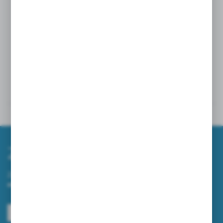
produkt stworzony dla specjalistów, którzy
oczekują niezawodności, estetyki i jakości bez
kompromisów.
Dane techniczne
Powiązane
Zapisz się do newslettera
Zapisz się do newslettera na naszym sklepie internetowym i
otrzymuj informacje o nowościach i promocjach.
ZAPISZ SIĘ