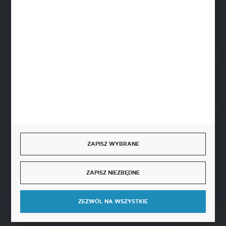
ul. Czarnohucka 3
42-600 Tarnowskie Góry (Polska)
Rozpocznij zwrot produktu:
ODSTĄP OD UMOWY TUTAJ
BEZPIECZNE PŁATNOŚCI
ZAPISZ WYBRANE
ZAPISZ NIEZBĘDNE
SZYBKA DOSTAWA
ZEZWÓL NA WSZYSTKIE