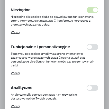
Niezbędne
Niezbędne pliki cookies służą do prawidłowego funkcjonowania
strony internetowej i umożliwiają Ci komfortowe korzystanie z
oferowanych przez nas usług.
Pliki cookies odpowiadają na podejmowane przez Ciebie działania w
Więcej
celu m.in. dostosowania Twoich ustawień preferencji prywatności,
logowania czy wypełniania formularzy. Dzięki plikom cookies
strona, z której korzystasz, może działać bez zakłóceń.
Funkcjonalne i personalizacyjne
Tego typu pliki cookies umożliwiają stronie internetowej
zapamiętanie wprowadzonych przez Ciebie ustawień oraz
personalizację określonych funkcjonalności czy prezentowanych
treści.
Dzięki tym plikom cookies możemy zapewnić Ci większy komfort
Więcej
korzystania z funkcjonalności naszej strony poprzez dopasowanie
jej do Twoich indywidualnych preferencji. Wyrażenie zgody na
funkcjonalne i personalizacyjne pliki cookies gwarantuje dostępność
większej ilości funkcji na stronie.
Kod produktu:
075050 PPF
Analityczne
Analityczne pliki cookies pomagają nam rozwijać się i
VAT:
8%
dostosowywać do Twoich potrzeb.
Cookies analityczne pozwalają na uzyskanie informacji w zakresie
Więcej
wykorzystywania witryny internetowej, miejsca oraz częstotliwości,