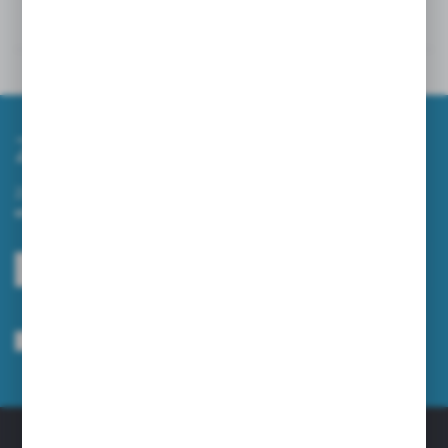
Dane techniczne
Powiązane
Zapisz się do newslettera
Zapisz się do newslettera na naszym sklepie internetowym i
otrzymuj informacje o nowościach i promocjach.
ZAPISZ SIĘ
Wyrażam zgodę na otrzymywanie drogą elektroniczną na wskazany przeze
mnie adres e-mail informacji dotyczących usług świadczonych przez
Administratora. Zgoda może zostać cofnięta w każdym czasie.
Polityka
prywatności
*