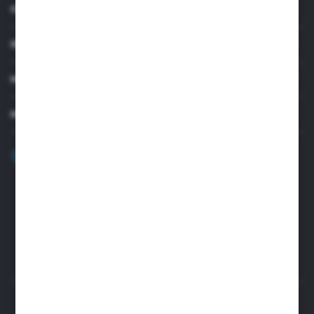
O NAS
INFORMACJE
MOJE KONTO
MASZ PYTANIE?
+48 32 45 00 301
Zapraszamy pon.-pt. 8.00-15.30
biuro@aseopaper.pl
ul. Czarnohucka 3
42-600 Tarnowskie Góry (Polska)