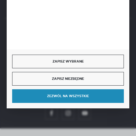
Rozpocznij zwrot produktu:
ODSTĄP OD UMOWY TUTAJ
BEZPIECZNE PŁATNOŚCI
ZAPISZ WYBRANE
SZYBKA DOSTAWA
ZAPISZ NIEZBĘDNE
ZEZWÓL NA WSZYSTKIE
DOŁĄCZ DO NAS