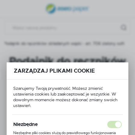
USTAWIENIA REGIONALNE
Lokalizacja
Polska
Podajnik do ręczników składanych wąski - art. 706 zielony soft
Język
polski
Podajnik do ręczników
Waluta
składanych wąski -
ZARZĄDZAJ PLIKAMI COOKIE
Polski złoty (PLN)
art. 706 zielony soft
Szanujemy Twoją prywatność. Możesz zmienić
ZAPISZ
ustawienia cookies lub zaakceptować je wszystkie. W
dowolnym momencie możesz dokonać zmiany swoich
ustawień.
Niezbędne
Niezbędne pliki cookies służą do prawidłowego funkcjonowania