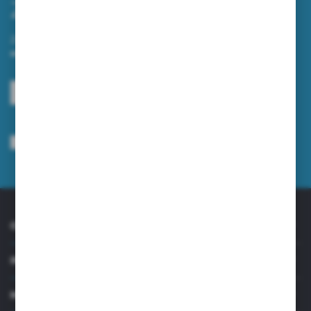
Zapisz się do newslettera
Zapisz się do newslettera na naszym sklepie internetowym i
otrzymuj informacje o nowościach i promocjach.
ZAPISZ SIĘ
Wyrażam zgodę na otrzymywanie drogą elektroniczną na wskazany przeze
mnie adres e-mail informacji dotyczących usług świadczonych przez
Administratora. Zgoda może zostać cofnięta w każdym czasie.
Polityka
prywatności
*
O NAS
INFORMACJE
MOJE KONTO