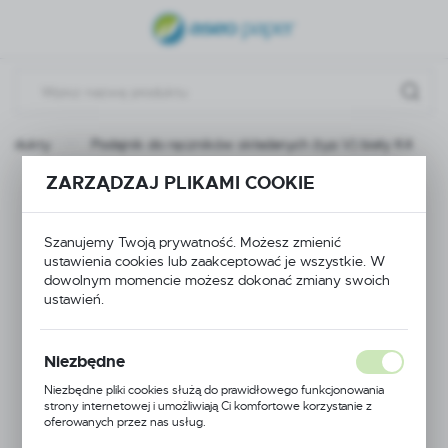
USTAWIENIA REGIONALNE
Lokalizacja
Polska
Produkty
Podajnik do ręczników składanych (typ V) biały K4
Język
polski
ZARZĄDZAJ PLIKAMI COOKIE
Podajnik do ręczników
Waluta
składanych (typ V)
Szanujemy Twoją prywatność. Możesz zmienić
Polski złoty (PLN)
ustawienia cookies lub zaakceptować je wszystkie. W
biały K4
dowolnym momencie możesz dokonać zmiany swoich
ustawień.
ZAPISZ
Niezbędne
Niezbędne pliki cookies służą do prawidłowego funkcjonowania
strony internetowej i umożliwiają Ci komfortowe korzystanie z
oferowanych przez nas usług.
Pliki cookies odpowiadają na podejmowane przez Ciebie działania w