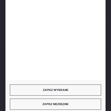
42-600 Tarnowskie Góry (Polska)
Rozpocznij zwrot produktu:
ODSTĄP OD UMOWY TUTAJ
BEZPIECZNE PŁATNOŚCI
SZYBKA DOSTAWA
ZAPISZ WYBRANE
ZAPISZ NIEZBĘDNE