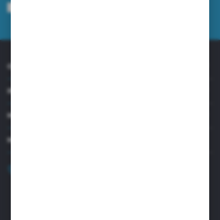
mnie adres e-mail informacji dotyczących usług świadczonych przez
Administratora. Zgoda może zostać cofnięta w każdym czasie.
Polityka
prywatności
*
O NAS
INFORMACJE
MOJE KONTO
MASZ PYTANIE?
+48 32 45 00 301
Zapraszamy pon.-pt. 8.00-15.30
biuro@aseopaper.pl
ul. Czarnohucka 3