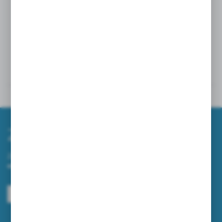
Pojemość zbiornika 50 l
Moc silnika 1450 W
Szczegóły
Powiązane
Zapisz się do newslettera
Zapisz się do newslettera na naszym sklepie internetowym i
otrzymuj informacje o nowościach i promocjach.
ZAPISZ SIĘ
Wyrażam zgodę na otrzymywanie drogą elektroniczną na wskazany przeze