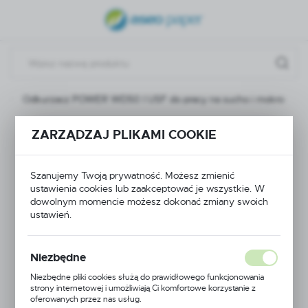
USTAWIENIA REGIONALNE
Lokalizacja
Polska
Odkurzacz POWER WD50 I USF do pracy na sucho i mokro
Język
polski
Odkurzacz POWER
ZARZĄDZAJ PLIKAMI COOKIE
Waluta
WD50 I USF do pracy
Polski złoty (PLN)
Szanujemy Twoją prywatność. Możesz zmienić
ustawienia cookies lub zaakceptować je wszystkie. W
na sucho i mokro
dowolnym momencie możesz dokonać zmiany swoich
ZAPISZ
ustawień.
Niezbędne
Niezbędne pliki cookies służą do prawidłowego funkcjonowania
strony internetowej i umożliwiają Ci komfortowe korzystanie z
oferowanych przez nas usług.