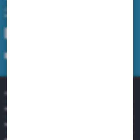
Zapisz się do newslettera na naszym sklepie internetowym i
otrzymuj informacje o nowościach i promocjach.
ZAPISZ SIĘ
Wyrażam zgodę na otrzymywanie drogą elektroniczną na wskazany przeze
mnie adres e-mail informacji dotyczących usług świadczonych przez
Administratora. Zgoda może zostać cofnięta w każdym czasie.
Polityka
prywatności
*
O NAS
INFORMACJE
MOJE KONTO
MASZ PYTANIE?