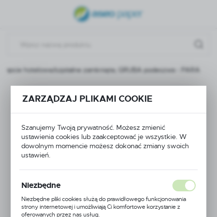
USTAWIENIA REGIONALNE
Lokalizacja
Polska
Kapcie hotelowe/szpitalne zamknięte, GRUBA podeszwa - PARA
Język
polski
Kapcie
ZARZĄDZAJ PLIKAMI COOKIE
Waluta
hotelowe/szpitalne
Polski złoty (PLN)
Szanujemy Twoją prywatność. Możesz zmienić
zamknięte, GRUBA
ustawienia cookies lub zaakceptować je wszystkie. W
dowolnym momencie możesz dokonać zmiany swoich
ZAPISZ
podeszwa - PARA
ustawień.
Niezbędne
Niezbędne pliki cookies służą do prawidłowego funkcjonowania
strony internetowej i umożliwiają Ci komfortowe korzystanie z
oferowanych przez nas usług.