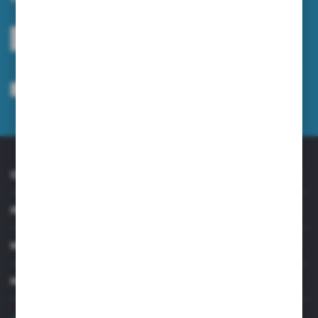
ZAPISZ SIĘ
Wyrażam zgodę na otrzymywanie drogą elektroniczną na wskazany przeze
mnie adres e-mail informacji dotyczących usług świadczonych przez
Administratora. Zgoda może zostać cofnięta w każdym czasie.
Polityka
prywatności
*
O NAS
INFORMACJE
MOJE KONTO
MASZ PYTANIE?