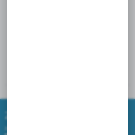
Dane techniczne
Powiązane
Zapisz się do newslettera
Zapisz się do newslettera na naszym sklepie internetowym i
otrzymuj informacje o nowościach i promocjach.