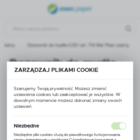
USTAWIENIA REGIONALNE
Lokalizacja
Polska
rodukty
Dozownik do mydła 0,55 l art. 714 Mar Plast czarny
Język
polski
Dozownik do mydła
ZARZĄDZAJ PLIKAMI COOKIE
Waluta
0,55 l art. 714 Mar
Polski złoty (PLN)
Plast czarny
Szanujemy Twoją prywatność. Możesz zmienić
ustawienia cookies lub zaakceptować je wszystkie. W
ZAPISZ
dowolnym momencie możesz dokonać zmiany swoich
ustawień.
POLECAMY
Niezbędne
Niezbędne pliki cookies służą do prawidłowego funkcjonowania
strony internetowej i umożliwiają Ci komfortowe korzystanie z