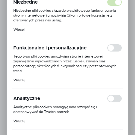
Niezbędne
Niezbędne pliki cookies służą do prawidłowego funkcjonowania
strony internetowej i umożliwiają Ci komfortowe korzystanie z
oferowanych przez nas usług.
Pliki cookies odpowiadają na podejmowane przez Ciebie działania w
Więcej
celu m.in. dostosowania Twoich ustawień preferencji prywatności,
logowania czy wypełniania formularzy. Dzięki plikom cookies
strona, z której korzystasz, może działać bez zakłóceń.
Funkcjonalne i personalizacyjne
Tego typu pliki cookies umożliwiają stronie internetowej
zapamiętanie wprowadzonych przez Ciebie ustawień oraz
personalizację określonych funkcjonalności czy prezentowanych
treści.
Dzięki tym plikom cookies możemy zapewnić Ci większy komfort
Więcej
korzystania z funkcjonalności naszej strony poprzez dopasowanie
jej do Twoich indywidualnych preferencji. Wyrażenie zgody na
funkcjonalne i personalizacyjne pliki cookies gwarantuje dostępność
większej ilości funkcji na stronie.
Analityczne
Analityczne pliki cookies pomagają nam rozwijać się i
dostosowywać do Twoich potrzeb.
Cookies analityczne pozwalają na uzyskanie informacji w zakresie
Więcej
wykorzystywania witryny internetowej, miejsca oraz częstotliwości,
z jaką odwiedzane są nasze serwisy www. Dane pozwalają nam na
ocenę naszych serwisów internetowych pod względem ich
Kod produktu:
SITEC 310 SOFT RÓŻ