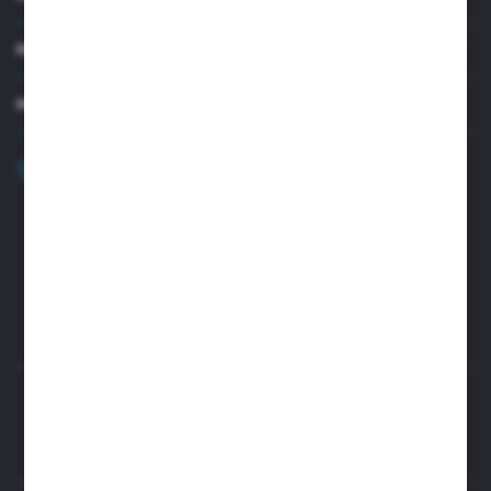
MOJE KONTO
MASZ PYTANIE?
+48 32 45 00 301
Zapraszamy pon.-pt. 8.00-15.30
biuro@aseopaper.pl
ul. Czarnohucka 3
42-600 Tarnowskie Góry (Polska)
Rozpocznij zwrot produktu:
ODSTĄP OD UMOWY TUTAJ