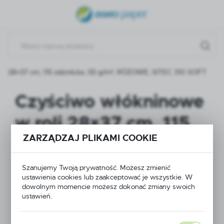
USTAWIENIA REGIONALNE
Lokalizacja
Polska
oli 28×37 cm, 115 odcinków, 55 g/m², RÓŻOWE, SITEC 310 SOFT
Język
polski
Czyściwo włókninowe
Waluta
w roli 28×37 cm, 115
Polski złoty (PLN)
ZARZĄDZAJ PLIKAMI COOKIE
odcinków, 55 g/m²,
ZAPISZ
RÓŻOWE, SITEC 310
Szanujemy Twoją prywatność. Możesz zmienić
ustawienia cookies lub zaakceptować je wszystkie. W
SOFT
dowolnym momencie możesz dokonać zmiany swoich
ustawień.
NOWOŚĆ