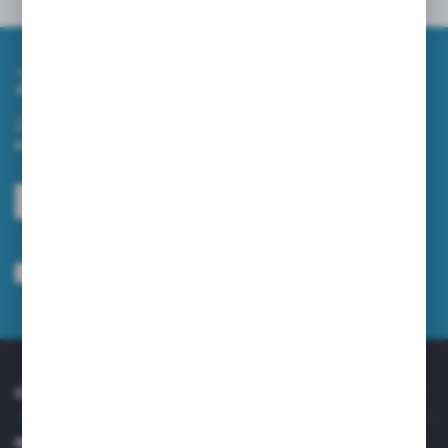
Powiązane
Zapisz się do newslettera
Zapisz się do newslettera na naszym sklepie internetowym i
otrzymuj informacje o nowościach i promocjach.
ZAPISZ SIĘ
Wyrażam zgodę na otrzymywanie drogą elektroniczną na wskazany przeze
mnie adres e-mail informacji dotyczących usług świadczonych przez
Administratora. Zgoda może zostać cofnięta w każdym czasie.
Polityka
prywatności
*
O NAS
INFORMACJE