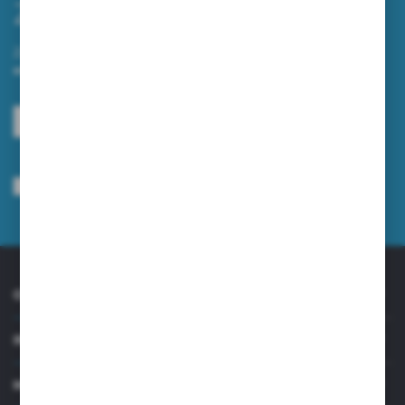
Zapisz się do newslettera
Zapisz się do newslettera na naszym sklepie internetowym i
otrzymuj informacje o nowościach i promocjach.
ZAPISZ SIĘ
Wyrażam zgodę na otrzymywanie drogą elektroniczną na wskazany przeze
mnie adres e-mail informacji dotyczących usług świadczonych przez
Administratora. Zgoda może zostać cofnięta w każdym czasie.
Polityka
prywatności
*
O NAS
INFORMACJE
MOJE KONTO