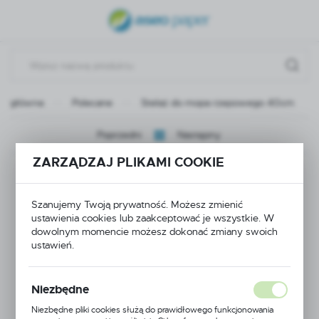
USTAWIENIA REGIONALNE
Lokalizacja
Polska
na główna
Polecane
Stelaż do mopa rzepowego 40cm
Język
polski
Poprzedni
Następny
Waluta
ZARZĄDZAJ PLIKAMI COOKIE
Stelaż do mopa
Polski złoty (PLN)
rzepowego 40cm
Szanujemy Twoją prywatność. Możesz zmienić
ustawienia cookies lub zaakceptować je wszystkie. W
ZAPISZ
dowolnym momencie możesz dokonać zmiany swoich
ustawień.
POLECAMY
Niezbędne
Niezbędne pliki cookies służą do prawidłowego funkcjonowania