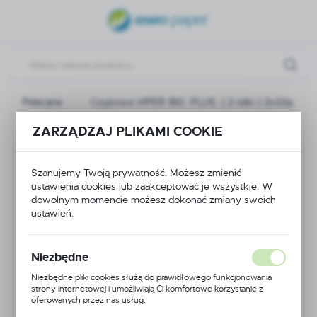
USTAWIENIA REGIONALNE
Lokalizacja
Polska
Polecane
Czyściwo VIPER 180 PLUS ( 2 rolki ) 2x22g
Język
polski
ZARZĄDZAJ PLIKAMI COOKIE
Poprzedni
Następny
Waluta
Czyściwo VIPER 180
Polski złoty (PLN)
Szanujemy Twoją prywatność. Możesz zmienić
ustawienia cookies lub zaakceptować je wszystkie. W
dowolnym momencie możesz dokonać zmiany swoich
PLUS ( 2 rolki )
ustawień.
ZAPISZ
2x22g
Niezbędne
Niezbędne pliki cookies służą do prawidłowego funkcjonowania
strony internetowej i umożliwiają Ci komfortowe korzystanie z
POLECAMY
oferowanych przez nas usług.
Pliki cookies odpowiadają na podejmowane przez Ciebie działania w