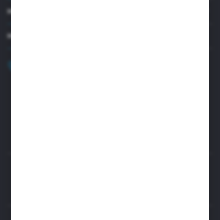
MOJE KONTO
MASZ PYTANIE?
+48 32 45 00 301
Zapraszamy pon.-pt. 8.00-15.30
biuro@aseopaper.pl
ul. Czarnohucka 3
42-600 Tarnowskie Góry (Polska)
Rozpocznij zwrot produktu:
ODSTĄP OD UMOWY TUTAJ