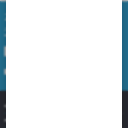
Zapisz się do newslettera
Zapisz się do newslettera na naszym sklepie internetowym i
otrzymuj informacje o nowościach i promocjach.
ZAPISZ SIĘ
Wyrażam zgodę na otrzymywanie drogą elektroniczną na wskazany przeze
mnie adres e-mail informacji dotyczących usług świadczonych przez
Administratora. Zgoda może zostać cofnięta w każdym czasie.
Polityka
prywatności
*
O NAS
INFORMACJE