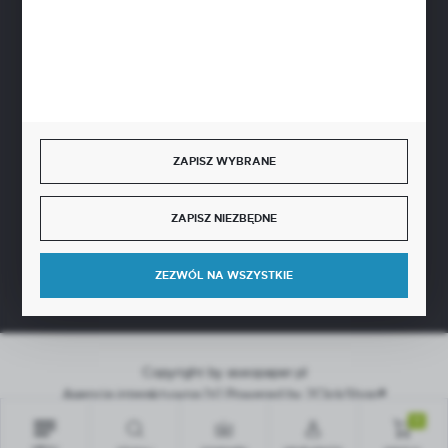
BEZPIECZNE PŁATNOŚCI
SZYBKA DOSTAWA
ZAPISZ WYBRANE
ZAPISZ NIEZBĘDNE
DOŁĄCZ DO NAS
ZEZWÓL NA WSZYSTKIE
Copyright by aseopaper.pl
Agencja interaktywna
[ti]
Powered by
2ClickShop®
0