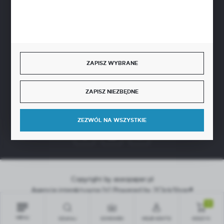
SZYBKA DOSTAWA
ZAPISZ WYBRANE
ZAPISZ NIEZBĘDNE
DOŁĄCZ DO NAS
ZEZWÓL NA WSZYSTKIE
Copyright by aseopaper.pl
Agencja interaktywna
[ti]
Powered by
2ClickShop®
0
MENU
SZUKAJ
SCHOWEK
MOJE KONTO
KOSZYK