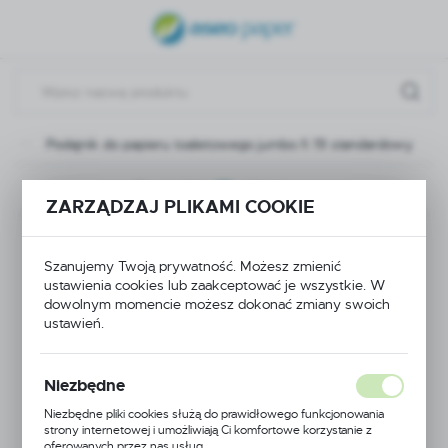
USTAWIENIA REGIONALNE
Lokalizacja
Polska
o
Podajnik do papieru toaletowego jumbo fi 19 standardowy
Język
polski
Poprzedni
Następny
ZARZĄDZAJ PLIKAMI COOKIE
Waluta
Podajnik do papieru
Polski złoty (PLN)
Szanujemy Twoją prywatność. Możesz zmienić
toaletowego jumbo fi
ustawienia cookies lub zaakceptować je wszystkie. W
dowolnym momencie możesz dokonać zmiany swoich
ZAPISZ
ustawień.
19 standardowy
Niezbędne
Niezbędne pliki cookies służą do prawidłowego funkcjonowania
strony internetowej i umożliwiają Ci komfortowe korzystanie z
oferowanych przez nas usług.