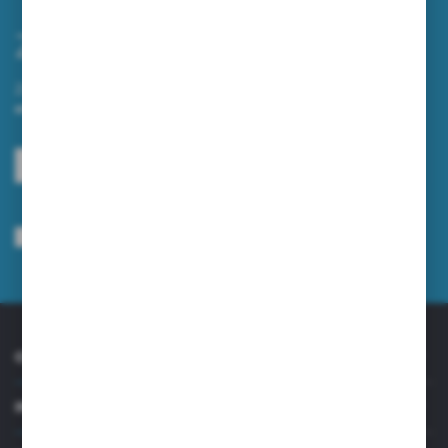
Zapisz się do newslettera
Zapisz się do newslettera na naszym sklepie internetowym i
otrzymuj informacje o nowościach i promocjach.
ZAPISZ SIĘ
Wyrażam zgodę na otrzymywanie drogą elektroniczną na wskazany przeze
mnie adres e-mail informacji dotyczących usług świadczonych przez
Administratora. Zgoda może zostać cofnięta w każdym czasie.
Polityka
prywatności
*
O NAS
INFORMACJE