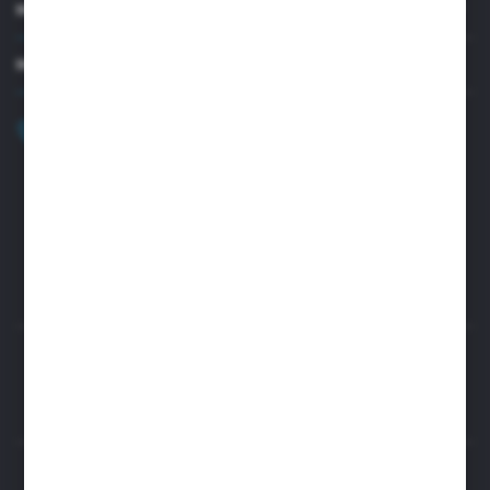
MOJE KONTO
MASZ PYTANIE?
+48 32 45 00 301
Zapraszamy pon.-pt. 8.00-15.30
biuro@aseopaper.pl
ul. Czarnohucka 3
42-600 Tarnowskie Góry (Polska)
Rozpocznij zwrot produktu:
ODSTĄP OD UMOWY TUTAJ
BEZPIECZNE PŁATNOŚCI