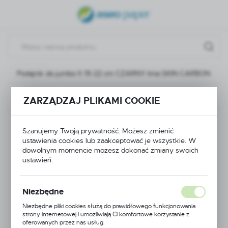
USTAWIENIA REGIONALNE
Lokalizacja
Polska
Podajnik do jumbo fi 19-22 cm CZARNY linia SKIN CARBON
Język
polski
Poprzedni
Następny
ZARZĄDZAJ PLIKAMI COOKIE
Waluta
Podajnik do jumbo fi
Polski złoty (PLN)
Szanujemy Twoją prywatność. Możesz zmienić
ustawienia cookies lub zaakceptować je wszystkie. W
19-22 cm CZARNY
dowolnym momencie możesz dokonać zmiany swoich
ZAPISZ
ustawień.
linia SKIN CARBON
Niezbędne
Niezbędne pliki cookies służą do prawidłowego funkcjonowania
strony internetowej i umożliwiają Ci komfortowe korzystanie z
oferowanych przez nas usług.