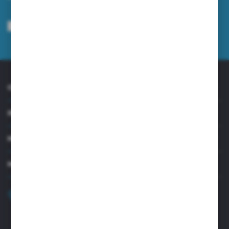
Wyrażam zgodę na otrzymywanie drogą elektroniczną na wskazany przeze
mnie adres e-mail informacji dotyczących usług świadczonych przez
Administratora. Zgoda może zostać cofnięta w każdym czasie.
Polityka
prywatności
*
O NAS
INFORMACJE
MOJE KONTO
MASZ PYTANIE?
+48 32 45 00 301
Zapraszamy pon.-pt. 8.00-15.30
biuro@aseopaper.pl