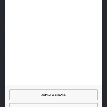
ul. Czarnohucka 3
42-600 Tarnowskie Góry (Polska)
Rozpocznij zwrot produktu:
ODSTĄP OD UMOWY TUTAJ
BEZPIECZNE PŁATNOŚCI
SZYBKA DOSTAWA
ZAPISZ WYBRANE