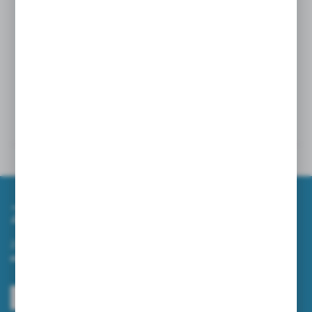
Wymiay podajnika :
296 x 135 x 277 mm
Razem z art. 903 oraz 911 tworzą linie SKIN
Powiązane
Inne z kategorii
Zapisz się do newslettera
Zapisz się do newslettera na naszym sklepie internetowym i
otrzymuj informacje o nowościach i promocjach.
ZAPISZ SIĘ