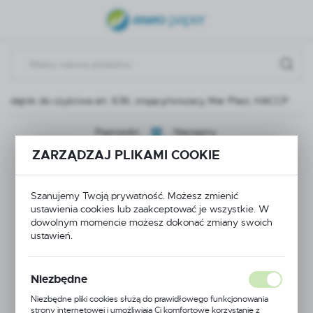
USTAWIENIA REGIONALNE
Lokalizacja
Polska
Podajnik do czyściwa art. 636, stojący/wiszacy, Mar Plast, HACCP
Język
polski
Poprzedni
Następny
ZARZĄDZAJ PLIKAMI COOKIE
Waluta
Podajnik do czyściwa
Polski złoty (PLN)
Szanujemy Twoją prywatność. Możesz zmienić
art. 636,
ustawienia cookies lub zaakceptować je wszystkie. W
ZAPISZ
dowolnym momencie możesz dokonać zmiany swoich
stojący/wiszacy, Mar
ustawień.
Plast, HACCP
Niezbędne
Niezbędne pliki cookies służą do prawidłowego funkcjonowania
strony internetowej i umożliwiają Ci komfortowe korzystanie z