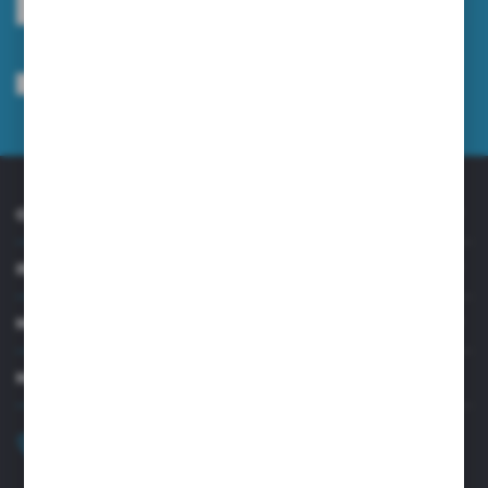
Wyrażam zgodę na otrzymywanie drogą elektroniczną na wskazany przeze
mnie adres e-mail informacji dotyczących usług świadczonych przez
Administratora. Zgoda może zostać cofnięta w każdym czasie.
Polityka
prywatności
*
O NAS
INFORMACJE
MOJE KONTO
MASZ PYTANIE?
+48 32 45 00 301
Zapraszamy pon.-pt. 8.00-15.30