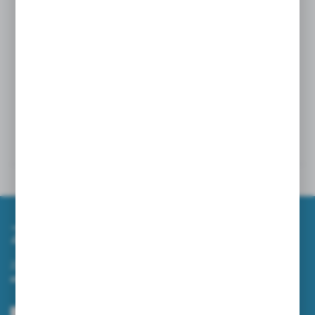
Powiązane
Inne z kategorii
Zapisz się do newslettera
Zapisz się do newslettera na naszym sklepie internetowym i
otrzymuj informacje o nowościach i promocjach.
ZAPISZ SIĘ