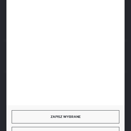
biuro@aseopaper.pl
ul. Czarnohucka 3
42-600 Tarnowskie Góry (Polska)
Rozpocznij zwrot produktu:
ODSTĄP OD UMOWY TUTAJ
BEZPIECZNE PŁATNOŚCI
SZYBKA DOSTAWA
ZAPISZ WYBRANE