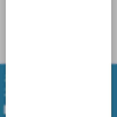
Trójwarstwowa struktura zapewnia trwałość nawet
po zamoczeniu.
Szczegóły
Powiązane
Zapisz się do newslettera
Zapisz się do newslettera na naszym sklepie internetowym i
otrzymuj informacje o nowościach i promocjach.
ZAPISZ SIĘ