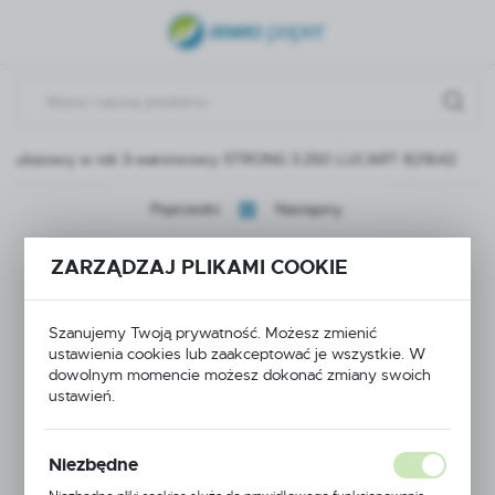
USTAWIENIA REGIONALNE
Lokalizacja
Polska
 celulozowy w roli 3-warstwowy STRONG 3.250 LUCART 821642
Język
polski
Poprzedni
Następny
Waluta
ZARZĄDZAJ PLIKAMI COOKIE
Ręcznik celulozowy w
Polski złoty (PLN)
roli 3-warstwowy
Szanujemy Twoją prywatność. Możesz zmienić
ZAPISZ
ustawienia cookies lub zaakceptować je wszystkie. W
STRONG 3.250
dowolnym momencie możesz dokonać zmiany swoich
ustawień.
LUCART 821642
Niezbędne