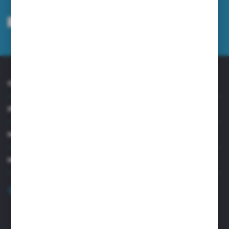
Wyrażam zgodę na otrzymywanie drogą elektroniczną na wskazany przeze
mnie adres e-mail informacji dotyczących usług świadczonych przez
Administratora. Zgoda może zostać cofnięta w każdym czasie.
Polityka
prywatności
*
O NAS
INFORMACJE
MOJE KONTO
MASZ PYTANIE?
+48 32 45 00 301
Zapraszamy pon.-pt. 8.00-15.30
biuro@aseopaper.pl