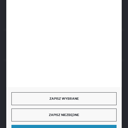
ul. Czarnohucka 3
42-600 Tarnowskie Góry (Polska)
Rozpocznij zwrot produktu:
ODSTĄP OD UMOWY TUTAJ
BEZPIECZNE PŁATNOŚCI
ZAPISZ WYBRANE
SZYBKA DOSTAWA
ZAPISZ NIEZBĘDNE