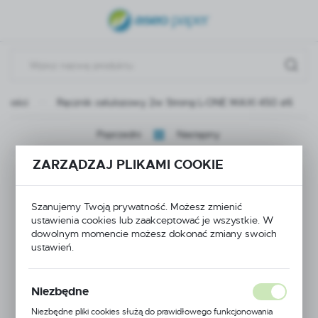
USTAWIENIA REGIONALNE
Lokalizacja
Polska
owości
Ręcznik celulozowy 2w Strong L-ONE MAXI 450 a'6
Język
polski
Poprzedni
Następny
Waluta
ZARZĄDZAJ PLIKAMI COOKIE
Ręcznik celulozowy
Polski złoty (PLN)
2w Strong L-ONE
Szanujemy Twoją prywatność. Możesz zmienić
ustawienia cookies lub zaakceptować je wszystkie. W
ZAPISZ
MAXI 450 a'6
dowolnym momencie możesz dokonać zmiany swoich
ustawień.
Niezbędne
NOWOŚĆ
Niezbędne pliki cookies służą do prawidłowego funkcjonowania