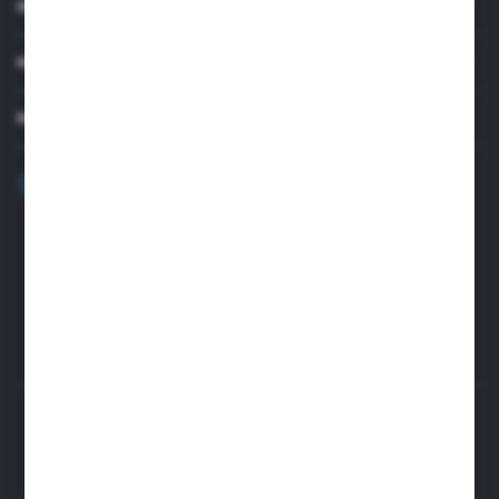
INFORMACJE
MOJE KONTO
MASZ PYTANIE?
+48 32 45 00 301
Zapraszamy pon.-pt. 8.00-15.30
biuro@aseopaper.pl
ul. Czarnohucka 3
42-600 Tarnowskie Góry (Polska)
Rozpocznij zwrot produktu:
ODSTĄP OD UMOWY TUTAJ