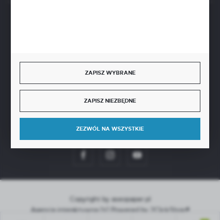
BEZPIECZNE PŁATNOŚCI
ZAPISZ WYBRANE
SZYBKA DOSTAWA
ZAPISZ NIEZBĘDNE
ZEZWÓL NA WSZYSTKIE
DOŁĄCZ DO NAS
Copyright by aseopaper.pl
Agencja interaktywna
[ti]
Powered by
2ClickShop®