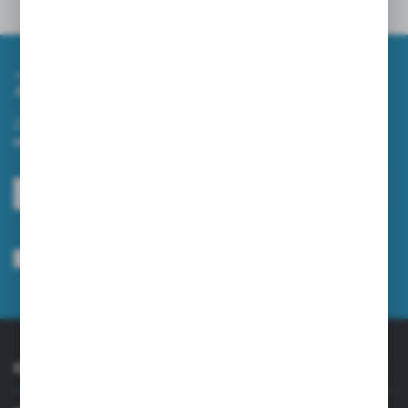
Powiązane
Zapisz się do newslettera
Zapisz się do newslettera na naszym sklepie internetowym i
otrzymuj informacje o nowościach i promocjach.
ZAPISZ SIĘ
Wyrażam zgodę na otrzymywanie drogą elektroniczną na wskazany przeze
mnie adres e-mail informacji dotyczących usług świadczonych przez
Administratora. Zgoda może zostać cofnięta w każdym czasie.
Polityka
prywatności
*
O NAS