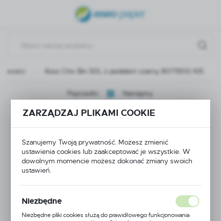
USTAWIENIA REGIONALNE
Lokalizacja
Polska
Nowości
Kosz Chic Bin 50L z pedałem czarny 8071900 KIS
Język
polski
Poprzedni
Następny
Waluta
ZARZĄDZAJ PLIKAMI COOKIE
Kosz Chic Bin 50L z
Polski złoty (PLN)
pedałem czarny
Szanujemy Twoją prywatność. Możesz zmienić
ustawienia cookies lub zaakceptować je wszystkie. W
ZAPISZ
dowolnym momencie możesz dokonać zmiany swoich
8071900 KIS
ustawień.
Niezbędne
NOWOŚĆ
Niezbędne pliki cookies służą do prawidłowego funkcjonowania