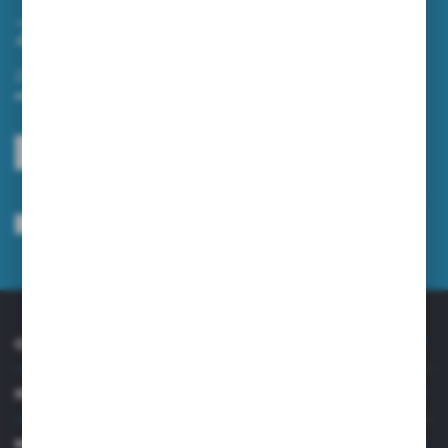
Zapisz się do newslettera
Zapisz się do newslettera na naszym sklepie internetowym i
otrzymuj informacje o nowościach i promocjach.
ZAPISZ SIĘ
Wyrażam zgodę na otrzymywanie drogą elektroniczną na wskazany przeze
mnie adres e-mail informacji dotyczących usług świadczonych przez
Administratora. Zgoda może zostać cofnięta w każdym czasie.
Polityka
prywatności
*
O NAS
INFORMACJE
MOJE KONTO