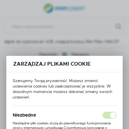
USTAWIENIA REGIONALNE
Lokalizacja
Polska
Podajnik do czyściwa art. 636, stojący/wiszacy, Mar Plast, HACCP
Język
polski
Poprzedni
Następny
ZARZĄDZAJ PLIKAMI COOKIE
Waluta
Podajnik do czyściwa
Polski złoty (PLN)
Szanujemy Twoją prywatność. Możesz zmienić
art. 636,
ustawienia cookies lub zaakceptować je wszystkie. W
ZAPISZ
dowolnym momencie możesz dokonać zmiany swoich
stojący/wiszacy, Mar
ustawień.
Plast, HACCP
Niezbędne
Niezbędne pliki cookies służą do prawidłowego funkcjonowania
strony internetowej i umożliwiają Ci komfortowe korzystanie z