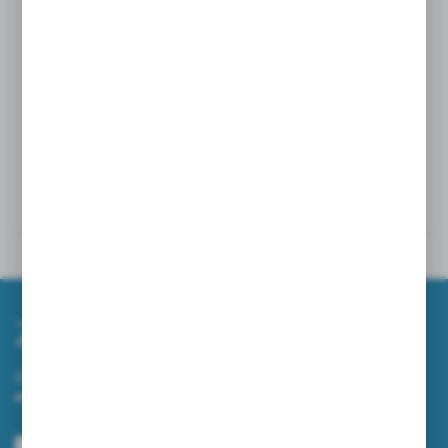
Powiązane
Inne z kategorii
Zapisz się do newslettera
Zapisz się do newslettera na naszym sklepie internetowym i
otrzymuj informacje o nowościach i promocjach.
ZAPISZ SIĘ