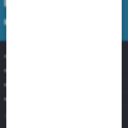
Wyrażam zgodę na otrzymywanie drogą elektroniczną na wskazany przeze
mnie adres e-mail informacji dotyczących usług świadczonych przez
Administratora. Zgoda może zostać cofnięta w każdym czasie.
Polityka
prywatności
*
O NAS
INFORMACJE
MOJE KONTO
MASZ PYTANIE?
+48 32 45 00 301
Zapraszamy pon.-pt. 8.00-15.30