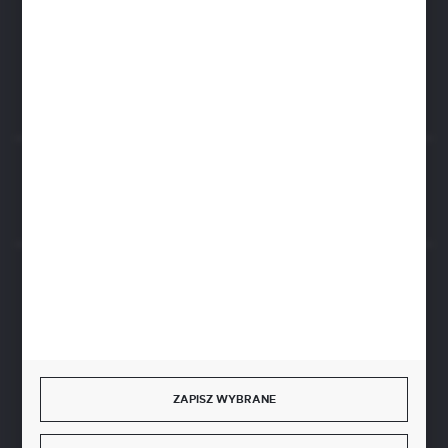
biuro@aseopaper.pl
ul. Czarnohucka 3
42-600 Tarnowskie Góry (Polska)
Rozpocznij zwrot produktu:
ODSTĄP OD UMOWY TUTAJ
BEZPIECZNE PŁATNOŚCI
SZYBKA DOSTAWA
ZAPISZ WYBRANE