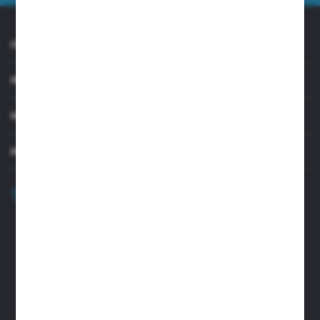
O NAS
INFORMACJE
MOJE KONTO
MASZ PYTANIE?
+48 32 45 00 301
Zapraszamy pon.-pt. 8.00-15.30
biuro@aseopaper.pl
ul. Czarnohucka 3
42-600 Tarnowskie Góry (Polska)