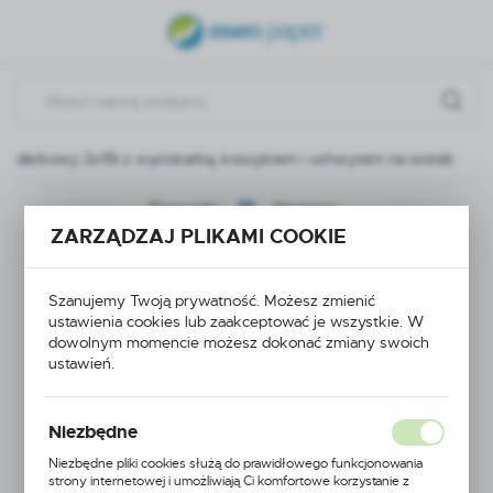
USTAWIENIA REGIONALNE
Lokalizacja
Polska
aderkowy 2x15l z wyciskarką, koszykiem i uchwytem na worek
Język
polski
Poprzedni
Następny
ZARZĄDZAJ PLIKAMI COOKIE
Waluta
Wózek
Polski złoty (PLN)
Szanujemy Twoją prywatność. Możesz zmienić
dwuwiaderkowy 2x15l
ustawienia cookies lub zaakceptować je wszystkie. W
ZAPISZ
dowolnym momencie możesz dokonać zmiany swoich
z wyciskarką,
ustawień.
koszykiem i
Niezbędne
uchwytem na worek
Niezbędne pliki cookies służą do prawidłowego funkcjonowania
strony internetowej i umożliwiają Ci komfortowe korzystanie z