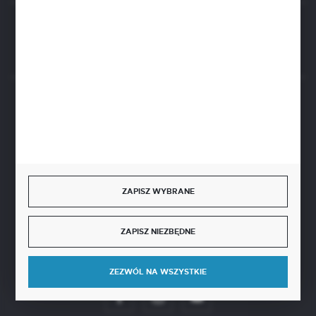
Rozpocznij zwrot produktu:
ODSTĄP OD UMOWY TUTAJ
BEZPIECZNE PŁATNOŚCI
SZYBKA DOSTAWA
ZAPISZ WYBRANE
ZAPISZ NIEZBĘDNE
DOŁĄCZ DO NAS
ZEZWÓL NA WSZYSTKIE