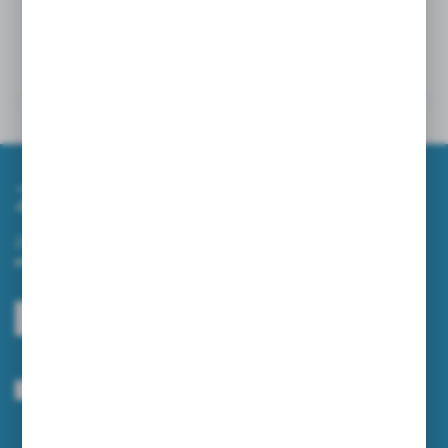
Powiązane
Inne z kategorii
Zapisz się do newslettera
Zapisz się do newslettera na naszym sklepie internetowym i
otrzymuj informacje o nowościach i promocjach.
ZAPISZ SIĘ
Wyrażam zgodę na otrzymywanie drogą elektroniczną na wskazany przeze
mnie adres e-mail informacji dotyczących usług świadczonych przez
Administratora. Zgoda może zostać cofnięta w każdym czasie.
Polityka
prywatności
*