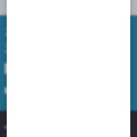
Inne z kategorii
Zapisz się do newslettera
Zapisz się do newslettera na naszym sklepie internetowym i
otrzymuj informacje o nowościach i promocjach.
ZAPISZ SIĘ
Wyrażam zgodę na otrzymywanie drogą elektroniczną na wskazany przeze
mnie adres e-mail informacji dotyczących usług świadczonych przez
Administratora. Zgoda może zostać cofnięta w każdym czasie.
Polityka
prywatności
*
O NAS