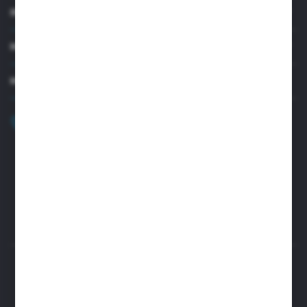
INFORMACJE
MOJE KONTO
MASZ PYTANIE?
+48 32 45 00 301
Zapraszamy pon.-pt. 8.00-15.30
biuro@aseopaper.pl
ul. Czarnohucka 3
42-600 Tarnowskie Góry (Polska)
Rozpocznij zwrot produktu:
ODSTĄP OD UMOWY TUTAJ