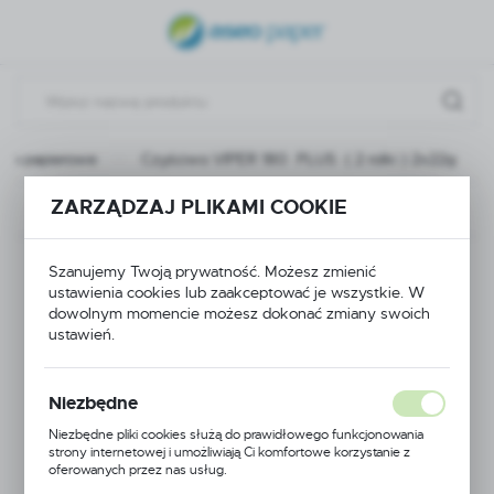
USTAWIENIA REGIONALNE
Lokalizacja
Polska
iwa papierowe
Czyściwo VIPER 180 PLUS ( 2 rolki ) 2x22g
Język
polski
ZARZĄDZAJ PLIKAMI COOKIE
Poprzedni
Następny
Waluta
Czyściwo VIPER 180
Polski złoty (PLN)
Szanujemy Twoją prywatność. Możesz zmienić
ustawienia cookies lub zaakceptować je wszystkie. W
PLUS ( 2 rolki )
dowolnym momencie możesz dokonać zmiany swoich
ustawień.
ZAPISZ
2x22g
Niezbędne
Niezbędne pliki cookies służą do prawidłowego funkcjonowania
POLECAMY
strony internetowej i umożliwiają Ci komfortowe korzystanie z
oferowanych przez nas usług.
Pliki cookies odpowiadają na podejmowane przez Ciebie działania w