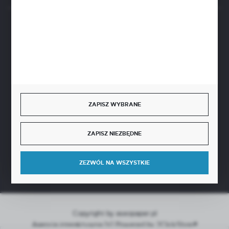
BEZPIECZNE PŁATNOŚCI
SZYBKA DOSTAWA
ZAPISZ WYBRANE
ZAPISZ NIEZBĘDNE
DOŁĄCZ DO NAS
ZEZWÓL NA WSZYSTKIE
Copyright by aseopaper.pl
Agencja interaktywna
[ti]
Powered by
2ClickShop®