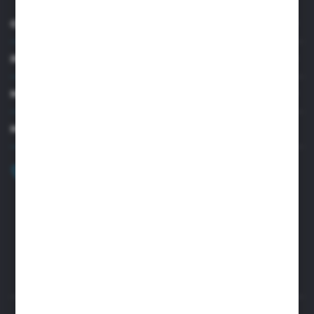
O NAS
INFORMACJE
MOJE KONTO
MASZ PYTANIE?
+48 32 45 00 301
Zapraszamy pon.-pt. 8.00-15.30
biuro@aseopaper.pl
ul. Czarnohucka 3
42-600 Tarnowskie Góry (Polska)