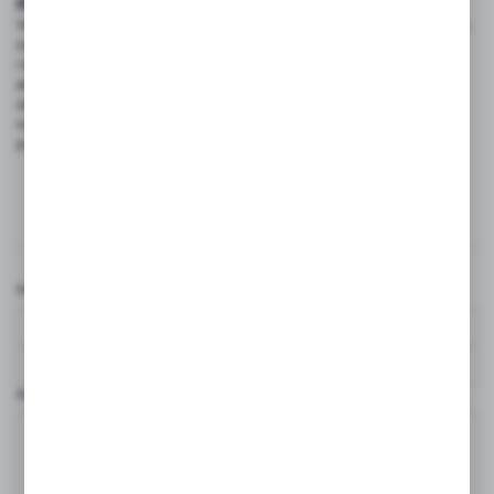
motoryzacyjnym
W sektorze motoryzacyjnym maty chłonne mają kluczowe znaczenie,
zwłaszcza w warsztatach samochodowych. Utrzymują czystość
i bezpieczeństwo, gdzie często dochodzi do rozlewania płynów
eksploatacyjnych. Te produkty skutecznie pochłaniają ciecze,
zapobiegając ich przedostawaniu się do kanalizacji. Antypoślizgowe
rozwiązania zwiększają bezpieczeństwo, zmniejszając ryzyko
poślizgnięć oraz ograniczając wypadki.
Komentarze
Nazwa użytkownika*
Komentarz*