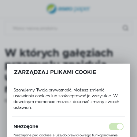
USTAWIENIA REGIONALNE
Lokalizacja
Polska
Język
W których gałęziach
polski
przemysłu znajdują
Waluta
ZARZĄDZAJ PLIKAMI COOKIE
użytek antypoślizgowe
Polski złoty (PLN)
maty chłonne?
Szanujemy Twoją prywatność. Możesz zmienić
ZAPISZ
ustawienia cookies lub zaakceptować je wszystkie. W
02 - 01 - 2025
dowolnym momencie możesz dokonać zmiany swoich
ustawień.
Niezbędne
Niezbędne pliki cookies służą do prawidłowego funkcjonowania