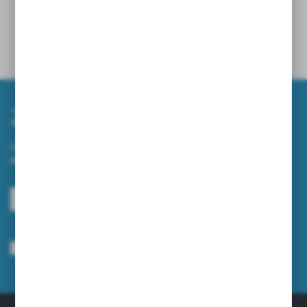
SKUTECZNIE UPORZĄDKOWAĆ TEREN WOKÓŁ
FIRMY?
10 - 04 - 2026
Zapisz się do newslettera
Zapisz się do newslettera na naszym sklepie internetowym i
otrzymuj informacje o nowościach i promocjach.
ZAPISZ SIĘ
Wyrażam zgodę na otrzymywanie drogą elektroniczną na wskazany przeze
mnie adres e-mail informacji dotyczących usług świadczonych przez
Administratora. Zgoda może zostać cofnięta w każdym czasie.
Polityka
prywatności
*