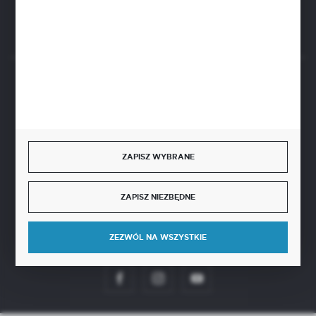
Rozpocznij zwrot produktu:
ODSTĄP OD UMOWY TUTAJ
BEZPIECZNE PŁATNOŚCI
ZAPISZ WYBRANE
SZYBKA DOSTAWA
ZAPISZ NIEZBĘDNE
ZEZWÓL NA WSZYSTKIE
DOŁĄCZ DO NAS