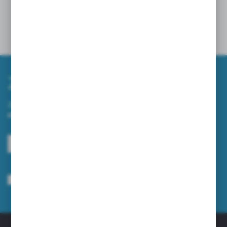
SKUTECZNIE UPORZĄDKOWAĆ TEREN WOKÓŁ
FIRMY?
10 - 04 - 2026
Zapisz się do newslettera
Zapisz się do newslettera na naszym sklepie internetowym i
otrzymuj informacje o nowościach i promocjach.
ZAPISZ SIĘ
Wyrażam zgodę na otrzymywanie drogą elektroniczną na wskazany przeze
mnie adres e-mail informacji dotyczących usług świadczonych przez
Administratora. Zgoda może zostać cofnięta w każdym czasie.
Polityka
prywatności
*