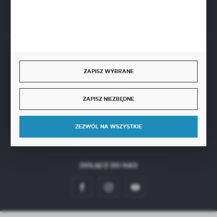
Rozpocznij zwrot produktu:
ODSTĄP OD UMOWY TUTAJ
BEZPIECZNE PŁATNOŚCI
ZAPISZ WYBRANE
ZAPISZ NIEZBĘDNE
SZYBKA DOSTAWA
ZEZWÓL NA WSZYSTKIE
DOŁĄCZ DO NAS