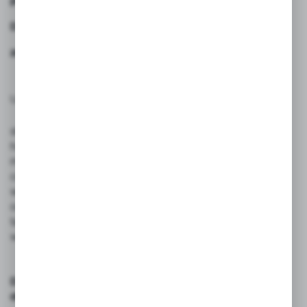
przeznaczony do chłodzenia dużych powierzchni.
Doskonale sprawdza się zarówno wewnątrz, jak i na
zewnątrz budynków.
Urządzenie jest chętnie wykorzystywane w:
stajniach i obiektach jeździeckich,
halach produkcyjnych,
magazynach,
centrach logistycznych,
warsztatach,
ogródkach gastronomicznych,
tarasach,
wydarzeniach plenerowych.
Dzięki mobilnej konstrukcji można łatwo ustawić je
dokładnie tam, gdzie jest najbardziej potrzebne.