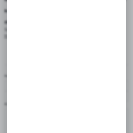
komfortu podczas lata, AS FogMax 65 będzie
doskonałym wyborem.
Sprawdź urządzenie:
https://aseopaper.pl/zamglawiacze/as-fogmax-65.html
Komentarze
Nazwa użytkownika*
Komentarz*