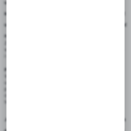
upalne dni zamgławianie pozwala poprawić ich
komfort, ograniczyć stres cieplny oraz zmniejszyć ilość
unoszącego się pyłu, który może negatywnie wpływać
na układ oddechowy.
Z tego względu AS FogMax 65 jest coraz częściej
wybierany przez właścicieli stajni, ośrodków jeździeckich
i stadnin.
Przygotuj się zanim nadejdzie fala upałów
W czasie największych upałów zainteresowanie
urządzeniami chłodzącymi gwałtownie rośnie. Warto
przygotować się wcześniej i zadbać o komfort ludzi
oraz zwierząt jeszcze przed nadejściem ekstremalnych
temperatur.
Jeżeli szukasz skutecznego rozwiązania do chłodzenia
dużych powierzchni, ograniczenia kurzu oraz poprawy