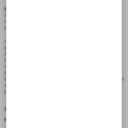
Nie tylko chłodzenie
AS FogMax 65 to znacznie więcej niż urządzenie
obniżające temperaturę. Delikatna mgiełka pomaga
również:
ograniczyć unoszenie się kurzu,
poprawić komfort pracy i wypoczynku,
stworzyć lepsze warunki dla zwierząt podczas upałów,
zwiększyć komfort klientów w przestrzeniach
zewnętrznych,
poprawić jakość powietrza w zapylonych miejscach.
Dlatego zamgławiacze coraz częściej zastępują tradycyjne
wentylatory, które jedynie przemieszczają gorące
powietrze.
Idealne rozwiązanie dla stajni
Konie wyjątkowo źle znoszą wysokie temperatury. W