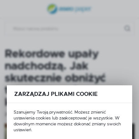
USTAWIENIA REGIONALNE
Lokalizacja
Polska
Język
Rekordowe upały
polski
nadchodzą. Jak
Waluta
skutecznie obniżyć
Polski złoty (PLN)
temperaturę bez
ZARZĄDZAJ PLIKAMI COOKIE
ZAPISZ
klimatyzacji?
Szanujemy Twoją prywatność. Możesz zmienić
29 - 06 - 2026
ustawienia cookies lub zaakceptować je wszystkie. W
dowolnym momencie możesz dokonać zmiany swoich
ustawień.