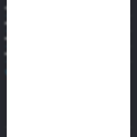
O NAS
INFORMACJE
MOJE KONTO
MASZ PYTANIE?
+48 32 45 00 301
Zapraszamy pon.-pt. 8.00-15.30
biuro@aseopaper.pl
ul. Czarnohucka 3
42-600 Tarnowskie Góry (Polska)