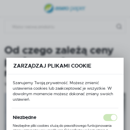
USTAWIENIA REGIONALNE
Lokalizacja
Polska
Język
Od czego zależą ceny
polski
papierowych
Waluta
ZARZĄDZAJ PLIKAMI COOKIE
ręczników?
Polski złoty (PLN)
Szanujemy Twoją prywatność. Możesz zmienić
16 - 12 - 2024
ustawienia cookies lub zaakceptować je wszystkie. W
ZAPISZ
dowolnym momencie możesz dokonać zmiany swoich
ustawień.
Niezbędne
Niezbędne pliki cookies służą do prawidłowego funkcjonowania