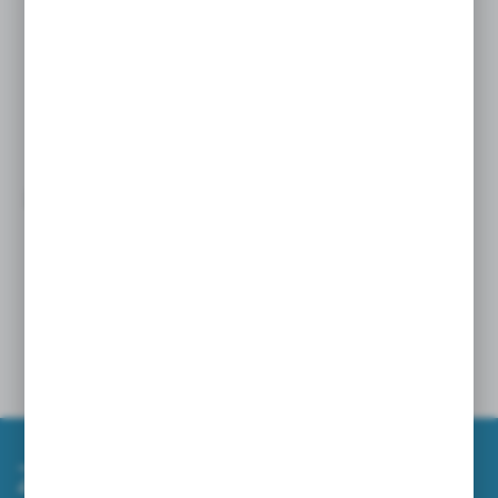
PROFESJONALNE ZAMGŁAWIACZE – SKUTECZNA
DEZYNFEKCJA I ZAMGŁAWIANIE DUŻYCH
POWIERZCHN
27 - 05 - 2026
ZAMIATARKI NA WIOSNĘ – JAK SZYBKO I
SKUTECZNIE UPORZĄDKOWAĆ TEREN WOKÓŁ
FIRMY?
10 - 04 - 2026
Zapisz się do newslettera