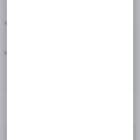
Nazwa użytkownika*
Komentarz*
DODAJ KOMENTARZ
Ostatnio na blogu