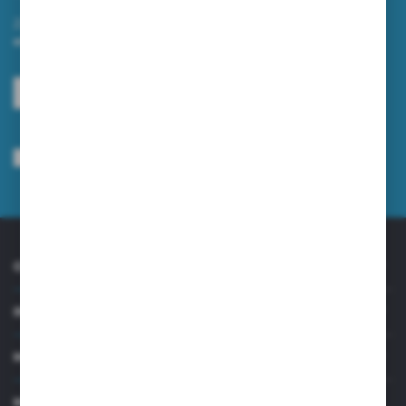
Zapisz się do newslettera na naszym sklepie internetowym i
otrzymuj informacje o nowościach i promocjach.
ZAPISZ SIĘ
Wyrażam zgodę na otrzymywanie drogą elektroniczną na wskazany przeze
mnie adres e-mail informacji dotyczących usług świadczonych przez
Administratora. Zgoda może zostać cofnięta w każdym czasie.
Polityka
prywatności
*
O NAS
INFORMACJE
MOJE KONTO
MASZ PYTANIE?