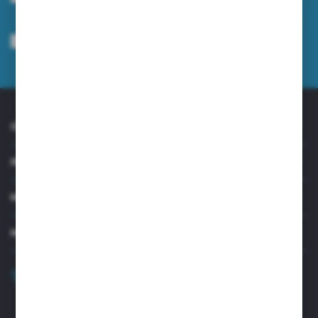
Wyrażam zgodę na otrzymywanie drogą elektroniczną na wskazany przeze
mnie adres e-mail informacji dotyczących usług świadczonych przez
Administratora. Zgoda może zostać cofnięta w każdym czasie.
Polityka
prywatności
*
O NAS
INFORMACJE
MOJE KONTO
MASZ PYTANIE?
+48 32 45 00 301
Zapraszamy pon.-pt. 8.00-15.30