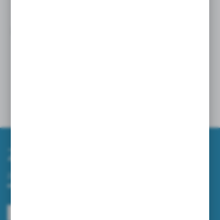
ZAMIATARKI NA WIOSNĘ – JAK SZYBKO I
SKUTECZNIE UPORZĄDKOWAĆ TEREN WOKÓŁ
FIRMY?
10 - 04 - 2026
Zapisz się do newslettera
Zapisz się do newslettera na naszym sklepie internetowym i
otrzymuj informacje o nowościach i promocjach.
ZAPISZ SIĘ