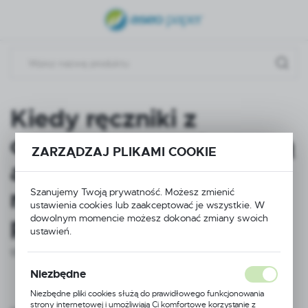
USTAWIENIA REGIONALNE
Lokalizacja
Polska
Język
Kiedy ręczniki z
polski
celulozy stanowią dobrą
ZARZĄDZAJ PLIKAMI COOKIE
Waluta
alternatywę dla
Polski złoty (PLN)
ręczników
Szanujemy Twoją prywatność. Możesz zmienić
ustawienia cookies lub zaakceptować je wszystkie. W
ZAPISZ
papierowych?
dowolnym momencie możesz dokonać zmiany swoich
ustawień.
17 - 12 - 2024
Niezbędne
Niezbędne pliki cookies służą do prawidłowego funkcjonowania
strony internetowej i umożliwiają Ci komfortowe korzystanie z