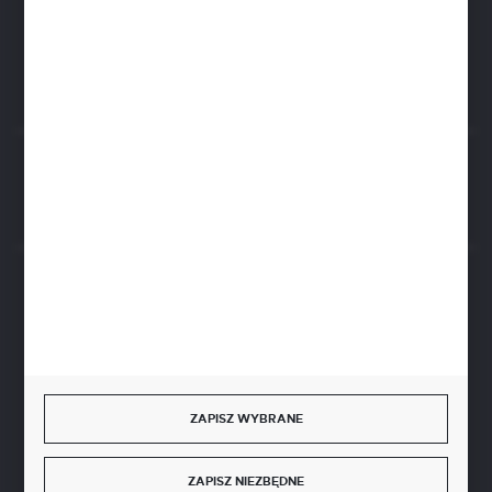
biuro@aseopaper.pl
ul. Czarnohucka 3
42-600 Tarnowskie Góry (Polska)
Rozpocznij zwrot produktu:
ODSTĄP OD UMOWY TUTAJ
BEZPIECZNE PŁATNOŚCI
SZYBKA DOSTAWA
ZAPISZ WYBRANE
ZAPISZ NIEZBĘDNE