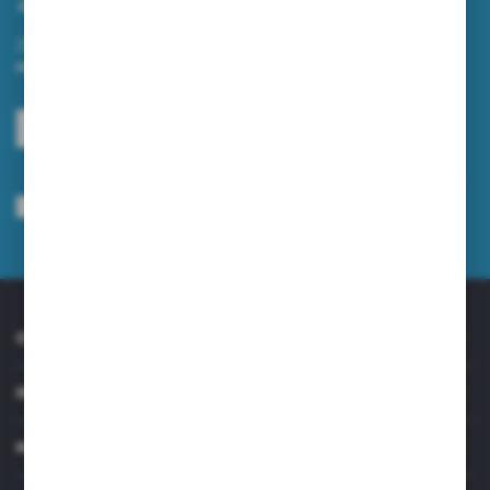
Zapisz się do newslettera na naszym sklepie internetowym i
otrzymuj informacje o nowościach i promocjach.
ZAPISZ SIĘ
Wyrażam zgodę na otrzymywanie drogą elektroniczną na wskazany przeze
mnie adres e-mail informacji dotyczących usług świadczonych przez
Administratora. Zgoda może zostać cofnięta w każdym czasie.
Polityka
prywatności
*
O NAS
INFORMACJE
MOJE KONTO