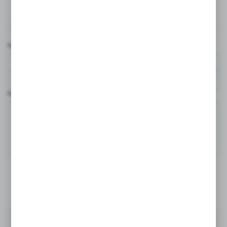
Komentarze
Nazwa użytkownika*
Komentarz*
DODAJ KOMENTARZ
Ostatnio na blogu