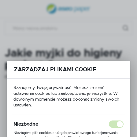
USTAWIENIA REGIONALNE
Lokalizacja
Polska
Język
Jakie myjki do higieny
polski
pacjenta?
Waluta
ZARZĄDZAJ PLIKAMI COOKIE
Polski złoty (PLN)
05 - 09 - 2025
Szanujemy Twoją prywatność. Możesz zmienić
ustawienia cookies lub zaakceptować je wszystkie. W
ZAPISZ
dowolnym momencie możesz dokonać zmiany swoich
ustawień.
Niezbędne
Niezbędne pliki cookies służą do prawidłowego funkcjonowania