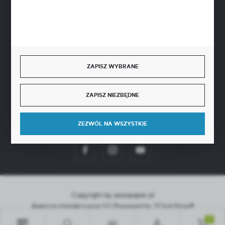
BEZPIECZNE PŁATNOŚCI
ZAPISZ WYBRANE
SZYBKA DOSTAWA
ZAPISZ NIEZBĘDNE
ZEZWÓL NA WSZYSTKIE
DOŁĄCZ DO NAS
Copyright by aseopaper.pl
Agencja interaktywna
[ti]
Powered by
2ClickShop®
0