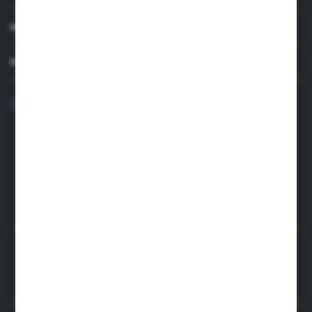
MOJE KONTO
MASZ PYTANIE?
+48 32 45 00 301
Zapraszamy pon.-pt. 8.00-15.30
biuro@aseopaper.pl
ul. Czarnohucka 3
42-600 Tarnowskie Góry (Polska)
Rozpocznij zwrot produktu:
ODSTĄP OD UMOWY TUTAJ