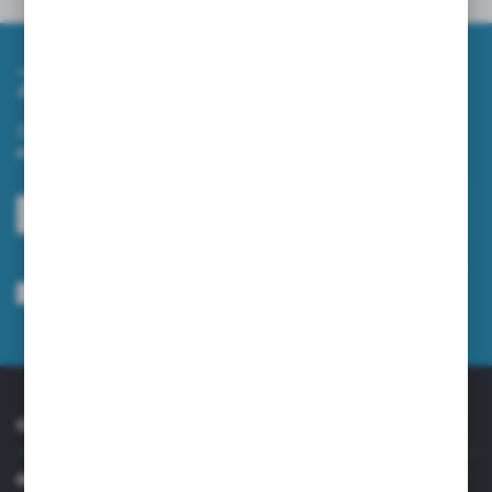
Zapisz się do newslettera
Zapisz się do newslettera na naszym sklepie internetowym i
otrzymuj informacje o nowościach i promocjach.
ZAPISZ SIĘ
Wyrażam zgodę na otrzymywanie drogą elektroniczną na wskazany przeze
mnie adres e-mail informacji dotyczących usług świadczonych przez
Administratora. Zgoda może zostać cofnięta w każdym czasie.
Polityka
prywatności
*
O NAS
INFORMACJE