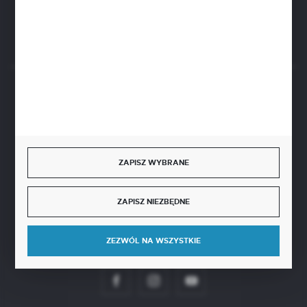
Rozpocznij zwrot produktu:
ODSTĄP OD UMOWY TUTAJ
BEZPIECZNE PŁATNOŚCI
ZAPISZ WYBRANE
SZYBKA DOSTAWA
ZAPISZ NIEZBĘDNE
ZEZWÓL NA WSZYSTKIE
DOŁĄCZ DO NAS