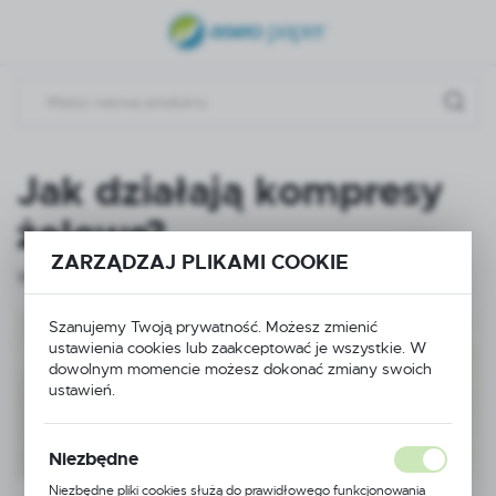
USTAWIENIA REGIONALNE
Lokalizacja
Polska
Język
Jak działają kompresy
polski
żelowe?
Waluta
ZARZĄDZAJ PLIKAMI COOKIE
Polski złoty (PLN)
15 - 07 - 2025
Szanujemy Twoją prywatność. Możesz zmienić
ZAPISZ
ustawienia cookies lub zaakceptować je wszystkie. W
dowolnym momencie możesz dokonać zmiany swoich
ustawień.
Niezbędne
Niezbędne pliki cookies służą do prawidłowego funkcjonowania