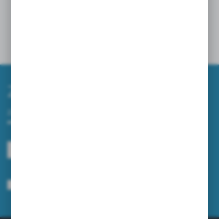
ZAMIATARKI NA WIOSNĘ – JAK SZYBKO I
SKUTECZNIE UPORZĄDKOWAĆ TEREN WOKÓŁ
FIRMY?
10 - 04 - 2026
Zapisz się do newslettera
Zapisz się do newslettera na naszym sklepie internetowym i
otrzymuj informacje o nowościach i promocjach.
ZAPISZ SIĘ
Wyrażam zgodę na otrzymywanie drogą elektroniczną na wskazany przeze
mnie adres e-mail informacji dotyczących usług świadczonych przez
Administratora. Zgoda może zostać cofnięta w każdym czasie.
Polityka
prywatności
*