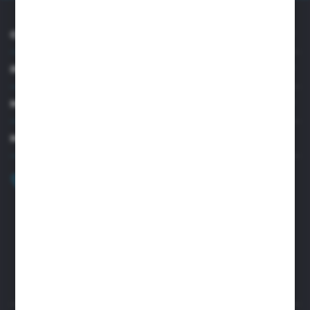
O NAS
INFORMACJE
MOJE KONTO
MASZ PYTANIE?
+48 32 45 00 301
Zapraszamy pon.-pt. 8.00-15.30
biuro@aseopaper.pl
ul. Czarnohucka 3
42-600 Tarnowskie Góry (Polska)