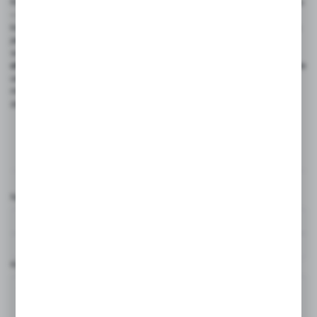
Kompresy żelowe do termo- i krioterapii są bardzo wygodne w użyciu
– zajmują niewiele miejsca, można je składać, by dostosować ich
kształt do aktualnych potrzeb. Budowa kompresu jest bardzo prosta:
jest to po prostu nietoksyczna żelowa substancja zamknięta
w szczelnym grubym foliowym worku. Aby uzyskać
działanie
chłodzące
, należy kompres żelowy włożyć do zamrażarki, a następnie
umieścić go w kieszeni na okład żelowy i przyłożyć do chorego
miejsca. Aby uzyskać
działanie rozgrzewające
, kompres trzeba
zanurzyć we wrzątku.
Komentarze
Nazwa użytkownika*
Komentarz*