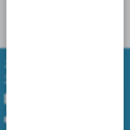
ZAMIATARKI NA WIOSNĘ – JAK SZYBKO I
SKUTECZNIE UPORZĄDKOWAĆ TEREN WOKÓŁ
FIRMY?
10 - 04 - 2026
Zapisz się do newslettera
Zapisz się do newslettera na naszym sklepie internetowym i
otrzymuj informacje o nowościach i promocjach.
ZAPISZ SIĘ
Wyrażam zgodę na otrzymywanie drogą elektroniczną na wskazany przeze
mnie adres e-mail informacji dotyczących usług świadczonych przez
Administratora. Zgoda może zostać cofnięta w każdym czasie.
Polityka
prywatności
*