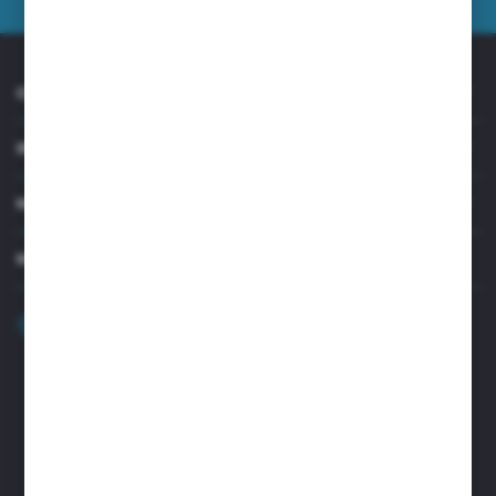
O NAS
INFORMACJE
MOJE KONTO
MASZ PYTANIE?
+48 32 45 00 301
Zapraszamy pon.-pt. 8.00-15.30
biuro@aseopaper.pl
ul. Czarnohucka 3
42-600 Tarnowskie Góry (Polska)