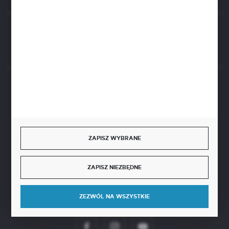
Rozpocznij zwrot produktu:
ODSTĄP OD UMOWY TUTAJ
BEZPIECZNE PŁATNOŚCI
ZAPISZ WYBRANE
SZYBKA DOSTAWA
ZAPISZ NIEZBĘDNE
ZEZWÓL NA WSZYSTKIE
DOŁĄCZ DO NAS