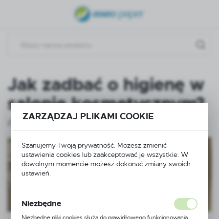
USTAWIENIA REGIONALNE
Lokalizacja
Polska
Język
Jak zadbać o higienę w
polski
salonie kosmetycznym?
Waluta
ZARZĄDZAJ PLIKAMI COOKIE
Polski złoty (PLN)
27 - 05 - 2022
Szanujemy Twoją prywatność. Możesz zmienić
ZAPISZ
ustawienia cookies lub zaakceptować je wszystkie. W
dowolnym momencie możesz dokonać zmiany swoich
ustawień.
Niezbędne
Niezbędne pliki cookies służą do prawidłowego funkcjonowania