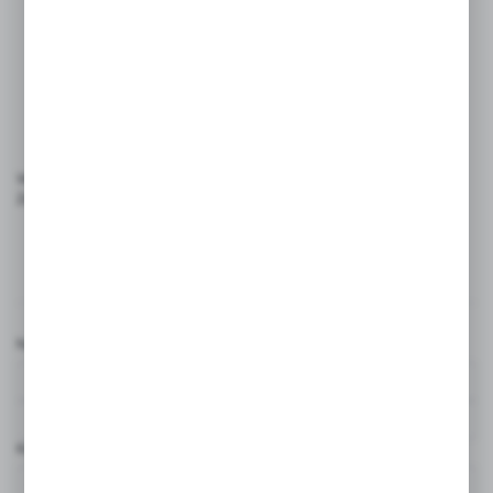
intymnym oraz takich, podczas których przerywana jest
ciągłość naskórka;
maseczki jednorazowe – pozwalają zachować
bezpieczeństwo podczas usług wykonywanych w bliskim
dystansie.
Wszystkie wymienione produkty znajdziesz na naszej stronie.
Zapraszamy do zapoznania się z naszą ofertą.
Komentarze
Nazwa użytkownika*
Komentarz*