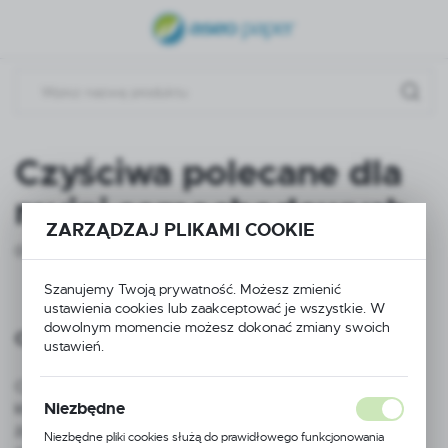
USTAWIENIA REGIONALNE
Lokalizacja
Polska
Język
Czyściwa polecane dla
polski
myjni samochodowych
Waluta
ZARZĄDZAJ PLIKAMI COOKIE
Polski złoty (PLN)
01 - 04 - 2025
Szanujemy Twoją prywatność. Możesz zmienić
ustawienia cookies lub zaakceptować je wszystkie. W
ZAPISZ
dowolnym momencie możesz dokonać zmiany swoich
Czyściwa polecane dla myjni samochodowych
ustawień.
Czyściwa w myjniach samochodowych odgrywają
Niezbędne
kluczową rolę w utrzymaniu czystości pojazdów. Ich
zastosowanie wpływa na efektywność procesu mycia,
Niezbędne pliki cookies służą do prawidłowego funkcjonowania