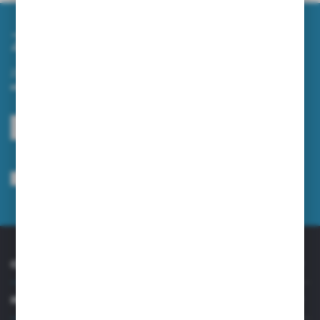
Zapisz się do newslettera
Zapisz się do newslettera na naszym sklepie internetowym i
otrzymuj informacje o nowościach i promocjach.
ZAPISZ SIĘ
Wyrażam zgodę na otrzymywanie drogą elektroniczną na wskazany przeze
mnie adres e-mail informacji dotyczących usług świadczonych przez
Administratora. Zgoda może zostać cofnięta w każdym czasie.
Polityka
prywatności
*
O NAS
INFORMACJE