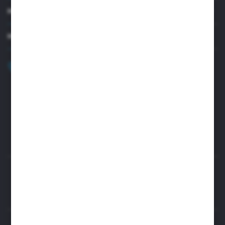
MOJE KONTO
MASZ PYTANIE?
+48 32 45 00 301
Zapraszamy pon.-pt. 8.00-15.30
biuro@aseopaper.pl
ul. Czarnohucka 3
42-600 Tarnowskie Góry (Polska)
Rozpocznij zwrot produktu:
ODSTĄP OD UMOWY TUTAJ