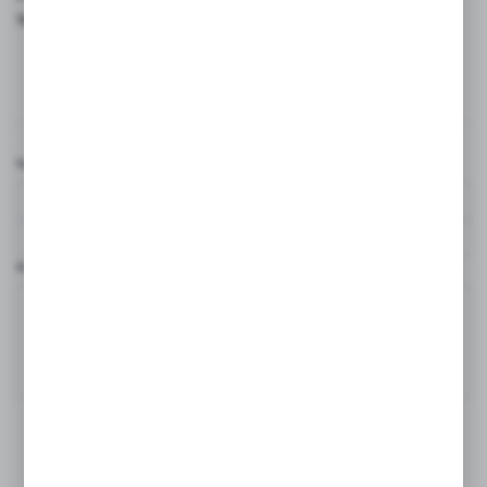
sprawiają, że warto zainwestować w ten produkt.
Komentarze
Nazwa użytkownika*
Komentarz*
DODAJ KOMENTARZ