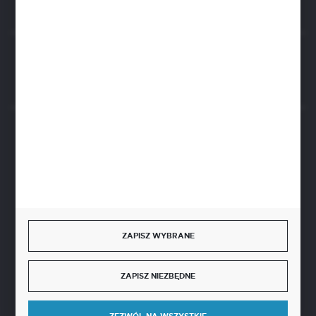
Rozpocznij zwrot produktu:
ODSTĄP OD UMOWY TUTAJ
BEZPIECZNE PŁATNOŚCI
SZYBKA DOSTAWA
ZAPISZ WYBRANE
ZAPISZ NIEZBĘDNE
DOŁĄCZ DO NAS