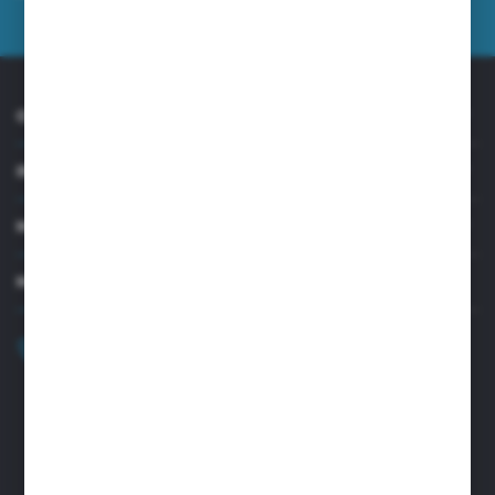
prywatności
*
O NAS
INFORMACJE
MOJE KONTO
MASZ PYTANIE?
+48 32 45 00 301
Zapraszamy pon.-pt. 8.00-15.30
biuro@aseopaper.pl
ul. Czarnohucka 3
42-600 Tarnowskie Góry (Polska)