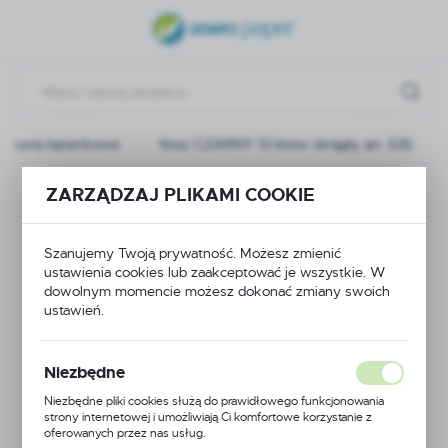
USTAWIENIA REGIONALNE
Lokalizacja
Polska
cesoria łazienkowe
Kosz CZARNY 13 litrów okrągły art. 526
Język
polski
Poprzedni
Następny
ZARZĄDZAJ PLIKAMI COOKIE
Waluta
Kosz CZARNY 13
Polski złoty (PLN)
Szanujemy Twoją prywatność. Możesz zmienić
ustawienia cookies lub zaakceptować je wszystkie. W
litrów okrągły art. 526
dowolnym momencie możesz dokonać zmiany swoich
ustawień.
ZAPISZ
Niezbędne
Niezbędne pliki cookies służą do prawidłowego funkcjonowania
strony internetowej i umożliwiają Ci komfortowe korzystanie z
oferowanych przez nas usług.