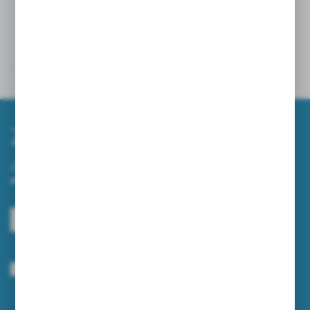
Powiązane
Inne z kategorii
Zapisz się do newslettera
Zapisz się do newslettera na naszym sklepie internetowym i
otrzymuj informacje o nowościach i promocjach.
ZAPISZ SIĘ
Wyrażam zgodę na otrzymywanie drogą elektroniczną na wskazany przeze
mnie adres e-mail informacji dotyczących usług świadczonych przez
Administratora. Zgoda może zostać cofnięta w każdym czasie.
Polityka
prywatności
*