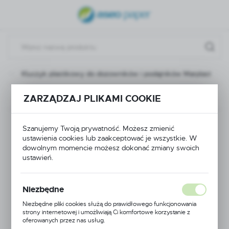
USTAWIENIA REGIONALNE
Lokalizacja
Polska
e
Kluczyk plastikowy do dozowników i podajników Marplast
Język
polski
Poprzedni
Następny
ZARZĄDZAJ PLIKAMI COOKIE
Waluta
Kluczyk plastikowy do
Polski złoty (PLN)
Szanujemy Twoją prywatność. Możesz zmienić
ustawienia cookies lub zaakceptować je wszystkie. W
dozowników i
dowolnym momencie możesz dokonać zmiany swoich
ustawień.
ZAPISZ
podajników Marplast
Niezbędne
Niezbędne pliki cookies służą do prawidłowego funkcjonowania
strony internetowej i umożliwiają Ci komfortowe korzystanie z
oferowanych przez nas usług.