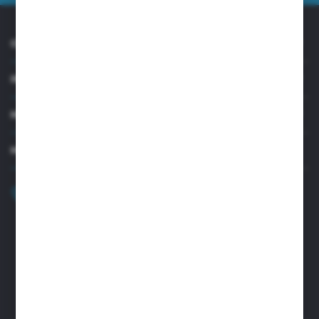
O NAS
INFORMACJE
MOJE KONTO
MASZ PYTANIE?
+48 32 45 00 301
Zapraszamy pon.-pt. 8.00-15.30
biuro@aseopaper.pl
ul. Czarnohucka 3
42-600 Tarnowskie Góry (Polska)