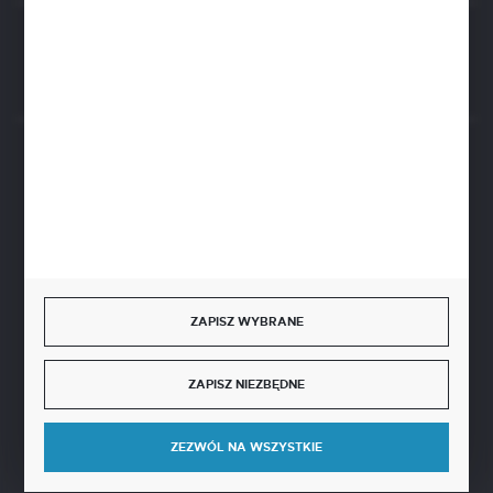
Rozpocznij zwrot produktu:
ODSTĄP OD UMOWY TUTAJ
BEZPIECZNE PŁATNOŚCI
SZYBKA DOSTAWA
ZAPISZ WYBRANE
ZAPISZ NIEZBĘDNE
DOŁĄCZ DO NAS
ZEZWÓL NA WSZYSTKIE