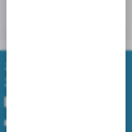
APLIKOWANIA PŁYNU DEZYNFEKUJĄCEGO?
24 - 10 - 2024
Zapisz się do newslettera
Zapisz się do newslettera na naszym sklepie internetowym i
otrzymuj informacje o nowościach i promocjach.
ZAPISZ SIĘ
Wyrażam zgodę na otrzymywanie drogą elektroniczną na wskazany przeze
mnie adres e-mail informacji dotyczących usług świadczonych przez
Administratora. Zgoda może zostać cofnięta w każdym czasie.
Polityka
prywatności
*