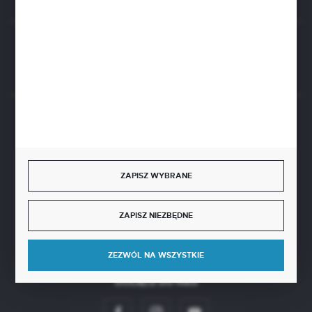
Rozpocznij zwrot produktu:
ODSTĄP OD UMOWY TUTAJ
BEZPIECZNE PŁATNOŚCI
ZAPISZ WYBRANE
SZYBKA DOSTAWA
ZAPISZ NIEZBĘDNE
ZEZWÓL NA WSZYSTKIE
DOŁĄCZ DO NAS