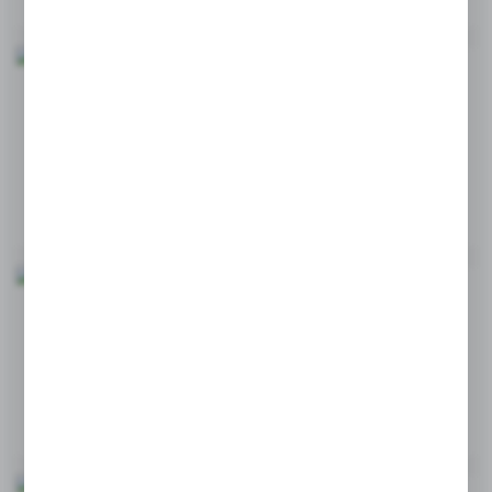
CIEKAWOSTKI
W KTÓRYCH GAŁĘZIACH PRZEMYSŁU ZNAJDUJĄ
UŻYTEK ANTYPOŚLIZGOWE MATY CHŁONNE?
02 - 01 - 2025
KIEDY RĘCZNIKI Z CELULOZY STANOWIĄ DOBRĄ
ALTERNATYWĘ DLA RĘCZNIKÓW PAPIEROWYCH?
17 - 12 - 2024