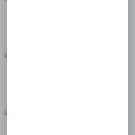
OD CZEGO ZALEŻĄ CENY PAPIEROWYCH
RĘCZNIKÓW?
16 - 12 - 2024
GDZIE NIEZBĘDNY JEST DOZOWNIK ŁOKCIOWY Z
PŁYNEM DEZYNFEKUJĄCYM?
07 - 11 - 2024
JAKIE DOZOWNIKI NAJLEPIEJ NADAJĄ SIĘ DO