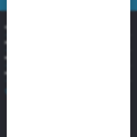
O NAS
INFORMACJE
MOJE KONTO
MASZ PYTANIE?
+48 32 45 00 301
Zapraszamy pon.-pt. 8.00-15.30
biuro@aseopaper.pl
ul. Czarnohucka 3
42-600 Tarnowskie Góry (Polska)