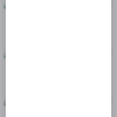
JAKIE PODAJNIKI NA PAPIER NAJLEPIEJ NADAJĄ SIĘ
DO PUBLICZNYCH TOALET?
04 - 02 - 2025
CIEKAWOSTKI
ZASTOSOWANIA SERWET MEDYCZNYCH
16 - 01 - 2025