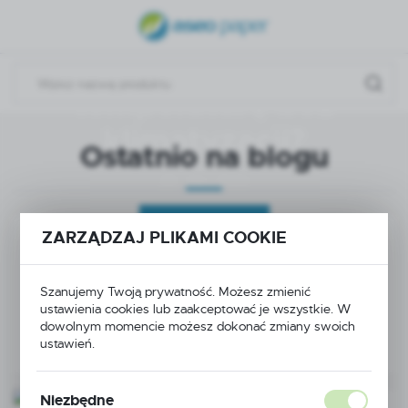
nadchodzą. Jak
USTAWIENIA REGIONALNE
skutecznie obniżyć
Lokalizacja
temperaturę bez
Polska
klimatyzacji?
Język
Ostatnio na blogu
polski
29 - 06 - 2026
Waluta
Polski złoty (PLN)
ZOBACZ WIĘCEJ
ZARZĄDZAJ PLIKAMI COOKIE
ZAPISZ
HURTOWY ZAKUP PAPIERU TOALETOWEGO. NA CO
Szanujemy Twoją prywatność. Możesz zmienić
ZWRÓCIĆ UWAGĘ?
ustawienia cookies lub zaakceptować je wszystkie. W
dowolnym momencie możesz dokonać zmiany swoich
21 - 04 - 2025
ustawień.
Niezbędne