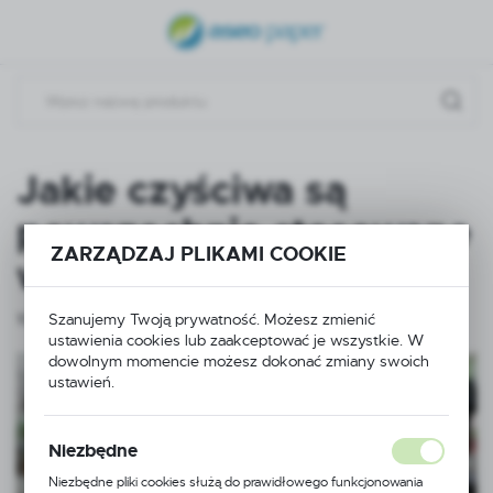
USTAWIENIA REGIONALNE
Lokalizacja
Polska
Język
Jakie czyściwa są
polski
powszechnie stosowane
Waluta
ZARZĄDZAJ PLIKAMI COOKIE
w lakierniach?
Polski złoty (PLN)
Szanujemy Twoją prywatność. Możesz zmienić
10 - 06 - 2025
ustawienia cookies lub zaakceptować je wszystkie. W
ZAPISZ
dowolnym momencie możesz dokonać zmiany swoich
ustawień.
Niezbędne
Niezbędne pliki cookies służą do prawidłowego funkcjonowania