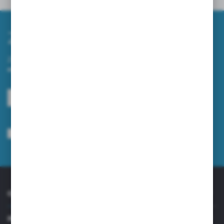
Zapisz się do newslettera
Zapisz się do newslettera na naszym sklepie internetowym i
otrzymuj informacje o nowościach i promocjach.
ZAPISZ SIĘ
Wyrażam zgodę na otrzymywanie drogą elektroniczną na wskazany przeze
mnie adres e-mail informacji dotyczących usług świadczonych przez
Administratora. Zgoda może zostać cofnięta w każdym czasie.
Polityka
prywatności
*
O NAS
INFORMACJE