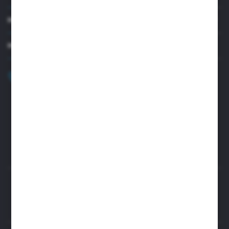
MOJE KONTO
MASZ PYTANIE?
+48 32 45 00 301
Zapraszamy pon.-pt. 8.00-15.30
biuro@aseopaper.pl
ul. Czarnohucka 3
42-600 Tarnowskie Góry (Polska)
Rozpocznij zwrot produktu:
ODSTĄP OD UMOWY TUTAJ