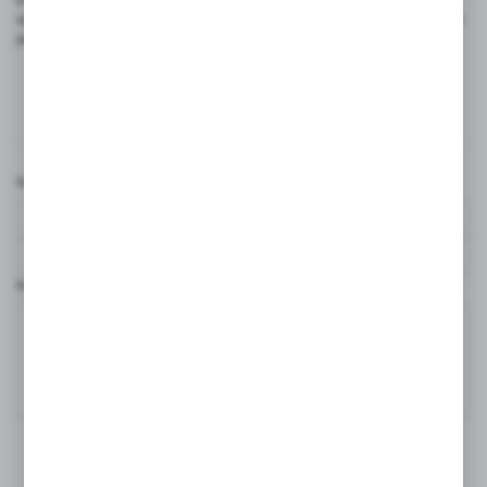
są wykonane z materiałów o niskiej przewodności elektrycznej, takich
jak włókna węglowe czy srebrne.
Komentarze
Nazwa użytkownika*
Komentarz*
DODAJ KOMENTARZ