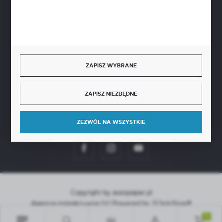
BEZPIECZNE PŁATNOŚCI
ZAPISZ WYBRANE
SZYBKA DOSTAWA
ZAPISZ NIEZBĘDNE
ZEZWÓL NA WSZYSTKIE
DOŁĄCZ DO NAS
Copyright by aseopaper.pl
Agencja interaktywna
[ti]
Powered by
2ClickShop®
0