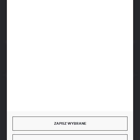
biuro@aseopaper.pl
ul. Czarnohucka 3
42-600 Tarnowskie Góry (Polska)
Rozpocznij zwrot produktu:
ODSTĄP OD UMOWY TUTAJ
BEZPIECZNE PŁATNOŚCI
SZYBKA DOSTAWA
ZAPISZ WYBRANE