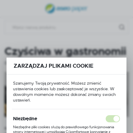
USTAWIENIA REGIONALNE
Lokalizacja
Polska
Język
Czyściwa w gastronomii
polski
02 - 12 - 2019
ZARZĄDZAJ PLIKAMI COOKIE
Waluta
Polski złoty (PLN)
Szanujemy Twoją prywatność. Możesz zmienić
ustawienia cookies lub zaakceptować je wszystkie. W
ZAPISZ
dowolnym momencie możesz dokonać zmiany swoich
ustawień.
Niezbędne
Niezbędne pliki cookies służą do prawidłowego funkcjonowania
Ręczniki papierowe, a także czyściwa należą do standardowego
strony internetowej i umożliwiają Ci komfortowe korzystanie z