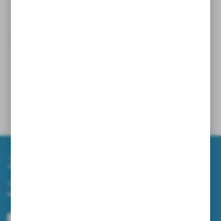
27 - 05 - 2026
ZAMIATARKI NA WIOSNĘ – JAK SZYBKO I
SKUTECZNIE UPORZĄDKOWAĆ TEREN WOKÓŁ
FIRMY?
10 - 04 - 2026
Zapisz się do newslettera
Zapisz się do newslettera na naszym sklepie internetowym i
otrzymuj informacje o nowościach i promocjach.
ZAPISZ SIĘ