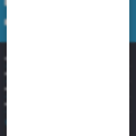
Wyrażam zgodę na otrzymywanie drogą elektroniczną na wskazany przeze
mnie adres e-mail informacji dotyczących usług świadczonych przez
Administratora. Zgoda może zostać cofnięta w każdym czasie.
Polityka
prywatności
*
O NAS
INFORMACJE
MOJE KONTO
MASZ PYTANIE?
+48 32 45 00 301
Zapraszamy pon.-pt. 8.00-15.30