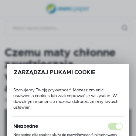
USTAWIENIA REGIONALNE
Lokalizacja
Polska
Język
Czemu maty chłonne
polski
zawdzięczają
Waluta
ZARZĄDZAJ PLIKAMI COOKIE
właściwości
Polski złoty (PLN)
antypoślizgowe?
Szanujemy Twoją prywatność. Możesz zmienić
ZAPISZ
ustawienia cookies lub zaakceptować je wszystkie. W
23 - 07 - 2025
dowolnym momencie możesz dokonać zmiany swoich
ustawień.
Niezbędne
Niezbędne pliki cookies służą do prawidłowego funkcjonowania