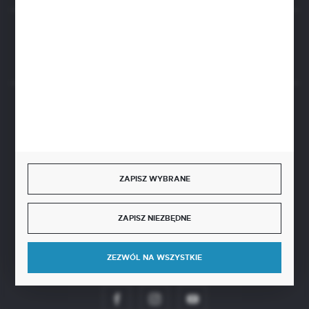
Rozpocznij zwrot produktu:
ODSTĄP OD UMOWY TUTAJ
BEZPIECZNE PŁATNOŚCI
ZAPISZ WYBRANE
SZYBKA DOSTAWA
ZAPISZ NIEZBĘDNE
ZEZWÓL NA WSZYSTKIE
DOŁĄCZ DO NAS