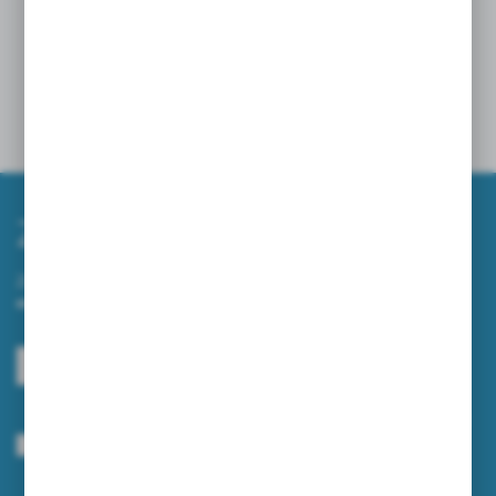
ZAMIATARKI NA WIOSNĘ – JAK SZYBKO I
SKUTECZNIE UPORZĄDKOWAĆ TEREN WOKÓŁ
FIRMY?
10 - 04 - 2026
Zapisz się do newslettera
Zapisz się do newslettera na naszym sklepie internetowym i
otrzymuj informacje o nowościach i promocjach.
ZAPISZ SIĘ
Wyrażam zgodę na otrzymywanie drogą elektroniczną na wskazany przeze
mnie adres e-mail informacji dotyczących usług świadczonych przez
Administratora. Zgoda może zostać cofnięta w każdym czasie.
Polityka
prywatności
*