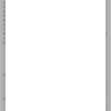
czy medycyna. W miejscach pracy, gdzie występuje duża wilgotność
lub substancje mogące powodować poślizgnięcia, stosowanie tych
produktów jest wręcz niezbędne. Przykładowo, w przemyśle
spożywczym maty te chronią zarówno pracowników, jak i klientów
przed niebezpiecznymi sytuacjami. W gastronomii
natomiast zapobiegają wypadkom związanym z rozlaniem płynów
na podłogę. W kontekście medycyny mają one kluczowe znaczenie
dla ochrony pacjentów oraz personelu medycznego. Ich zastosowanie
w szpitalach czy klinikach pozwala uniknąć niebezpiecznych sytuacji
związanych z poślizgnięciami na mokrej powierzchni.
Komentarze
Nazwa użytkownika*
Komentarz*