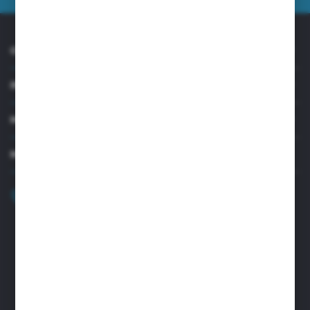
O NAS
INFORMACJE
MOJE KONTO
MASZ PYTANIE?
+48 32 45 00 301
Zapraszamy pon.-pt. 8.00-15.30
biuro@aseopaper.pl
ul. Czarnohucka 3
42-600 Tarnowskie Góry (Polska)